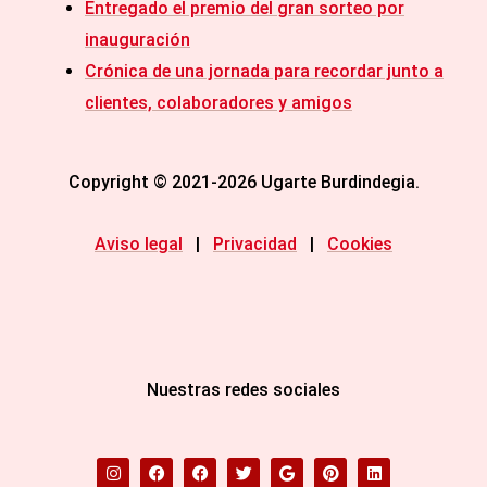
Entregado el premio del gran sorteo por
inauguración
Crónica de una jornada para recordar junto a
clientes, colaboradores y amigos
Copyright © 2021-2026 Ugarte Burdindegia.
Aviso legal
|
Privacidad
|
Cookies
Nuestras redes sociales
I
F
F
T
G
P
L
n
a
a
w
o
i
i