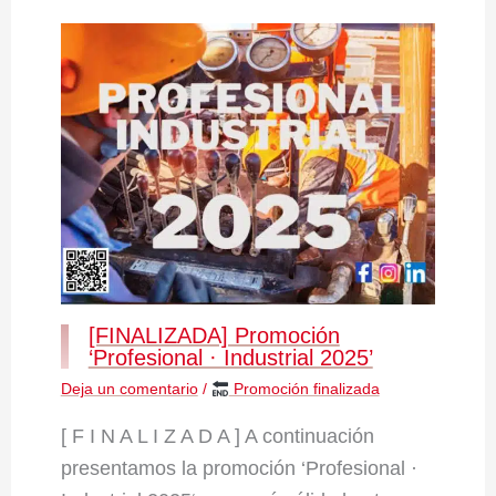
[FINALIZADA] Promoción
‘Profesional · Industrial 2025’
Deja un comentario
/
Promoción finalizada
[ F I N A L I Z A D A ] A continuación
presentamos la promoción ‘Profesional ·