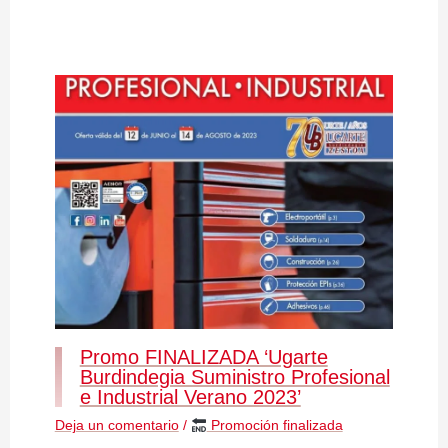
Promo FINALIZADA ‘Ugarte
Burdindegia Suministro Profesional
e Industrial Verano 2023’
Deja un comentario
/
Promoción finalizada