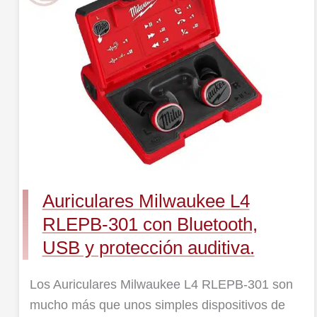
L4
RLEPB-
301
con
Bluetooth,
USB
y
protección
auditiva.
Auriculares Milwaukee L4
RLEPB-301 con Bluetooth,
USB y protección auditiva.
Los Auriculares Milwaukee L4 RLEPB-301 son
mucho más que unos simples dispositivos de