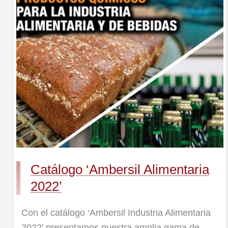
‘Ambersil
Alimentaria
2022’
Catálogo ‘Ambersil Alimentaria
2022’
Con el catálogo ‘Ambersil Industria Alimentaria
2022’ presentamos nuestra amplia gama de