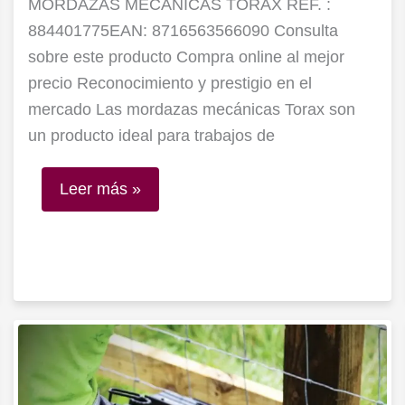
MORDAZAS MECÁNICAS TORAX REF. :
884401775EAN: 8716563566090 Consulta
sobre este producto Compra online al mejor
precio Reconocimiento y prestigio en el
mercado Las mordazas mecánicas Torax son
un producto ideal para trabajos de
Leer más »
Grapadora
de
vallas