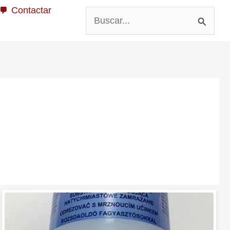
Contactar
Buscar
por:
Portaaerosoles
magnético
PAMP