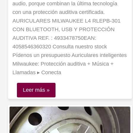
audio, porque combinan la última tecnología
con una protección auditiva certificada.
AURICULARES MILWAUKEE L4 RLEPB-301
CON BLUETOOTH, USB Y PROTECCIÓN
AUDITIVA REF. : 4933478750EAN:
4058546360320 Consulta nuestro stock
Pídenos un presupuesto Auriculares inteligentes
Milwaukee: Protección auditiva + Música +
Llamadas ▸ Conecta
Leer más »
Llave
de
impacto