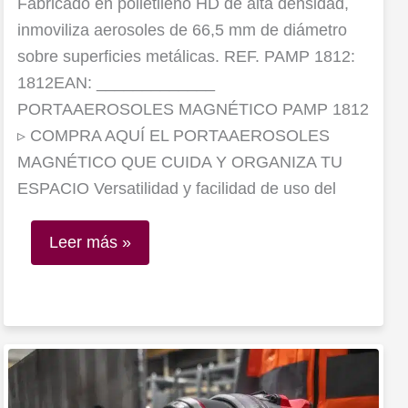
Fabricado en polietileno HD de alta densidad,
inmoviliza aerosoles de 66,5 mm de diámetro
sobre superficies metálicas. REF. PAMP 1812:
1812EAN: _____________
PORTAAEROSOLES MAGNÉTICO PAMP 1812
▹ COMPRA AQUÍ EL PORTAAEROSOLES
MAGNÉTICO QUE CUIDA Y ORGANIZA TU
ESPACIO Versatilidad y facilidad de uso del
Leer más »
Powerpack
M18