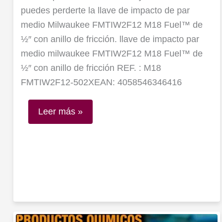
puedes perderte la llave de impacto de par
medio Milwaukee FMTIW2F12 M18 Fuel™ de
½″ con anillo de fricción. llave de impacto par
medio milwaukee FMTIW2F12 M18 Fuel™ de
½″ con anillo de fricción REF. : M18
FMTIW2F12-502XEAN: 4058546346416
Leer más »
Catálogo