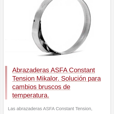
Tension
Mikalor.
Solución
para
cambios
bruscos
de
temperatura.
Abrazaderas ASFA Constant
Tension Mikalor. Solución para
cambios bruscos de
temperatura.
Las abrazaderas ASFA Constant Tension,