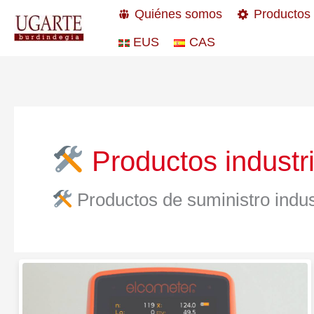
Ir
Quiénes somos
Productos
al
EUS
CAS
contenido
Productos industri
Productos de suministro indust
Elcometer
311:
Medidor