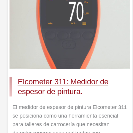
de
espesor
de
pintura.
Elcometer 311: Medidor de
espesor de pintura.
El medidor de espesor de pintura Elcometer 311
se posiciona como una herramienta esencial
para talleres de carrocería que necesitan
detectar reparaciones realizadas con