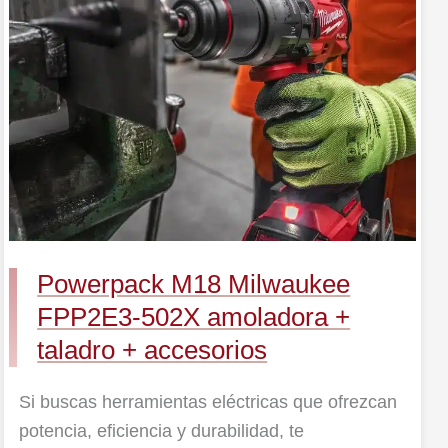
Milwaukee
FPP2E3-
502X
amoladora
+
taladro
+
accesorios
Powerpack M18 Milwaukee
FPP2E3-502X amoladora +
taladro + accesorios
Si buscas herramientas eléctricas que ofrezcan
potencia, eficiencia y durabilidad, te