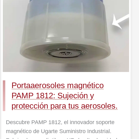
1812:
Sujeción
y
protección
para
tus
aerosoles.
Portaaerosoles magnético
PAMP 1812: Sujeción y
protección para tus aerosoles.
Descubre PAMP 1812, el innovador soporte
magnético de Ugarte Suministro Industrial.