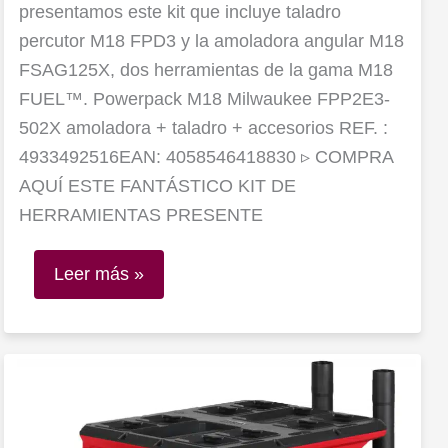
presentamos este kit que incluye taladro
percutor M18 FPD3 y la amoladora angular M18
FSAG125X, dos herramientas de la gama M18
FUEL™. Powerpack M18 Milwaukee FPP2E3-
502X amoladora + taladro + accesorios REF. :
4933492516EAN: 4058546418830 ▹ COMPRA
AQUÍ ESTE FANTÁSTICO KIT DE
HERRAMIENTAS PRESENTE
Leer más »
Aspiradora
modular
profesional