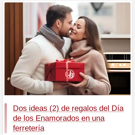
Dos
ideas
(2)
de
regalos
del
Día
de
los
Enamorados
en
una
Dos ideas (2) de regalos del Día
ferretería
de los Enamorados en una
ferretería