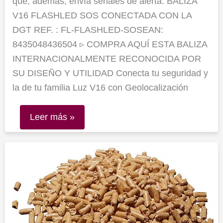
que, además, envía señales de alerta. BALIZA
V16 FLASHLED SOS CONECTADA CON LA
DGT REF. : FL-FLASHLED-SOSEAN:
8435048436504 ▹ COMPRA AQUÍ ESTA BALIZA
INTERNACIONALMENTE RECONOCIDA POR
SU DISEÑO Y UTILIDAD Conecta tu seguridad y
la de tu familia Luz V16 con Geolocalización
Leer más »
Comprar
pellets
de
madera
en