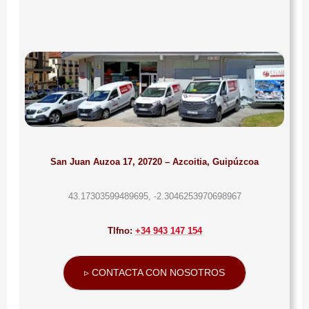
San Juan Auzoa 17, 20720 – Azcoitia, Guipúzcoa
43.17303599489695, -2.3046253970698967
Tlfno:
+34 943 147 154
▹ CONTACTA CON NOSOTROS