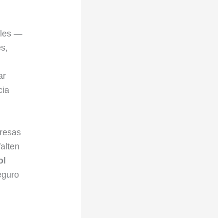
ales —
s,
ar
cia
presas
alten
ol
eguro