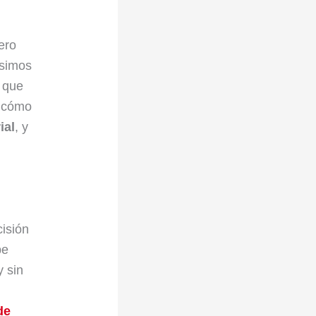
ero
ísimos
 que
s cómo
ial
, y
cisión
be
y sin
de