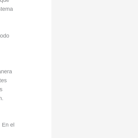
istema
todo
anera
tes
es
n.
 En el