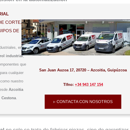
RIAL
DE CORTE,
IPOS DE
ustriales, entre
ol industrial
,
componentes que
San Juan Auzoa 17, 20720 – Azcoitia, Guipúzcoa
para cualquier
s como nuestro
Tlfno:
+34 943 147 154
desde
Azcoitia
y
Cestona
.
▹ CONTACTA CON NOSOTROS
al
no solo se trata de fabricar piezas, sino de garantizar