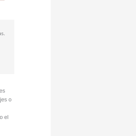
s.
les
jes o
o el