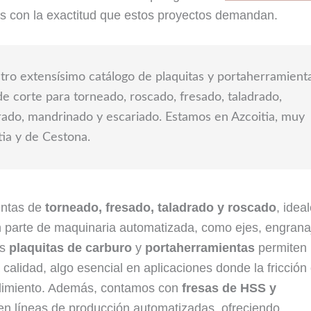
 con la exactitud que estos proyectos demandan.
ro extensísimo catálogo de plaquitas y portaherramienta
e corte para torneado, roscado, fresado, taladrado,
rado, mandrinado y escariado. Estamos en Azcoitia, muy
tia y de Cestona.
entas de
torneado, fresado, taladrado y roscado
, idea
 parte de maquinaria automatizada, como ejes, engrana
as
plaquitas de carburo
y
portaherramientas
permiten
calidad, algo esencial en aplicaciones donde la fricción 
dimiento. Además, contamos con
fresas de HSS y
 en líneas de producción automatizadas, ofreciendo