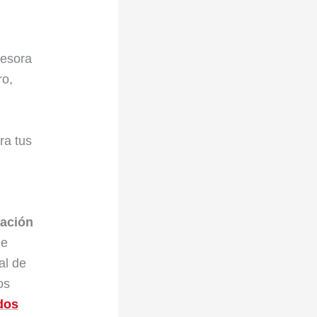
sesora
ro,
ra tus
zación
de
al de
os
ados