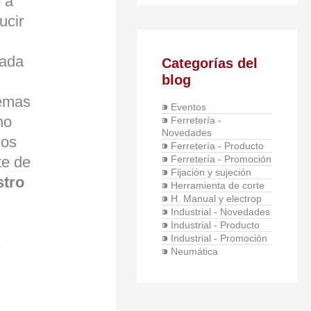
 a
ucir
cada
Categorías del
blog
temas
⁍ Eventos
no
⁍ Ferretería -
Novedades
los
⁍ Ferretería - Producto
⁍ Ferretería - Promoción
te de
⁍ Fijación y sujeción
stro
⁍ Herramienta de corte
⁍ H. Manual y electrop
⁍ Industrial - Novedades
⁍ Industrial - Producto
⁍ Industrial - Promoción
⁍ Neumática