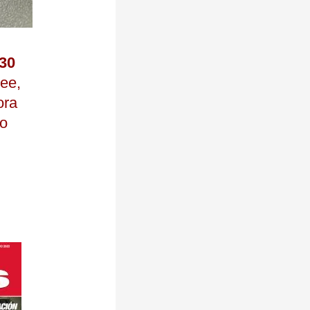
 30
ee,
ora
lo