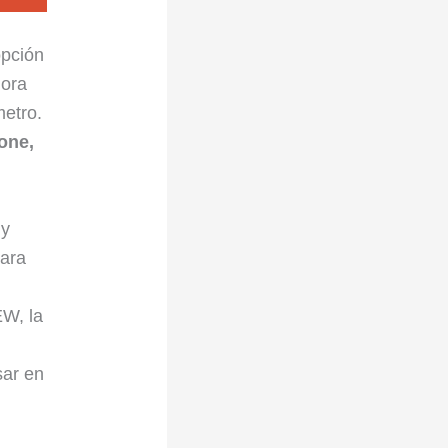
opción
dora
metro.
one,
 y
para
W, la
r
sar en