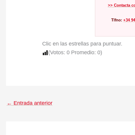
>> Contacta c
Tlfno:
+34 94
Clic en las estrellas para puntuar.
(Votos:
0
Promedio:
0
)
←
Entrada anterior