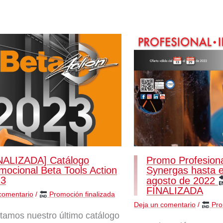
NALIZADA] Catálogo
Promo Profesional
mocional Beta Tools Action
Synergas hasta e
23
agosto de 2022
FINALIZADA
comentario
/
Promoción finalizada
Deja un comentario
/
Pro
tamos nuestro último catálogo