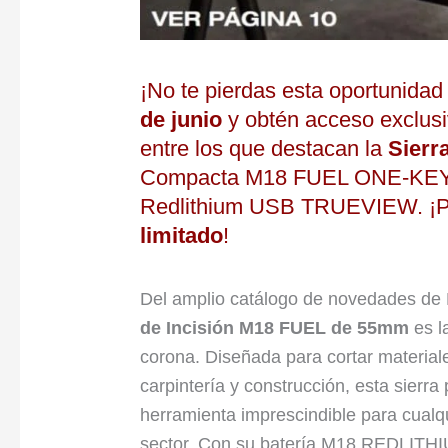
¡No te pierdas esta oportunida
de junio
y obtén acceso exclus
entre los que destacan la
Sierr
Compacta M18 FUEL ONE-KEY For
Redlithium USB TRUEVIEW. ¡Per
limitado
!
Del amplio catálogo de novedades de
de Incisión M18 FUEL de 55mm
es l
corona. Diseñada para cortar material
carpintería y construcción, esta sierra 
herramienta imprescindible para cualqu
sector. Con su batería M18 REDLITHI