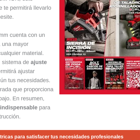
 te permitirá llevarlo
esite.
5mm cuenta con un
a una mayor
cualquier material.
n sistema de
ajuste
ermitirá ajustar
gún tus necesidades.
rada que proporciona
abajo. En resumen,
a
indispensable
para
trucción.
ricas para satisfacer tus necesidades profesionales