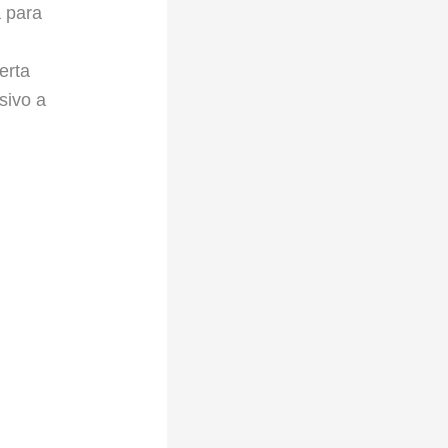
 para
erta
sivo a