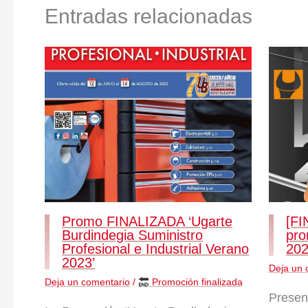
Entradas relacionadas
Promo FINALIZADA ‘Ugarte
[FI
Burdindegia Suministro
pro
Profesional e Industrial Verano
20
2023’
Deja un 
Deja un comentario
/
Promoción finalizada
Presen