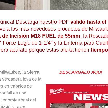
d única! Descarga nuestro PDF
válido hasta el
ivo a los más novedosos productos de Milwauk
a de Incisión M18 FUEL de 55mm,
la Roscad
ce Logic de 1-1/4″ y la Linterna para Cuel
o apúrate porque estas oferta tienen
tiempo
 Milwaukee, la
Sierra
DESCÁRGALO AQUÍ
a verdadera joya de la
es en trabajos de
portátil es una
ier profesional del
UM-ION, este