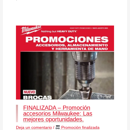
FINALIZADA – Promoción
accesorios Milwaukee: Las
mejores oportunidades.
Deja un comentario
/
Promoción finalizada