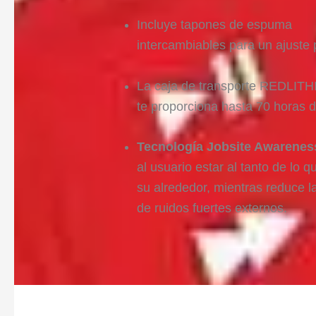
Incluye tapones de espuma
intercambiables para un ajuste 
La caja de transporte REDLI
te proporciona hasta 70 horas d
Tecnología Jobsite Awarenes
al usuario estar al tanto de lo 
su alrededor, mientras reduce l
de ruidos fuertes externos.