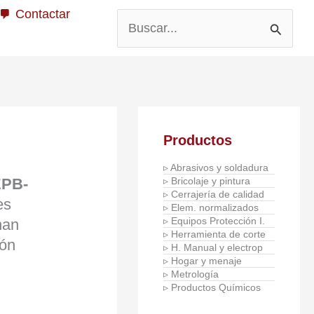
Contactar
Buscar
por:
Productos
▹ Abrasivos y soldadura
▹ Bricolaje y pintura
EPB-
▹ Cerrajería de calidad
es
▹ Elem. normalizados
▹ Equipos Protección I.
nan
▹ Herramienta de corte
ión
▹ H. Manual y electrop
▹ Hogar y menaje
▹ Metrología
▹ Productos Químicos