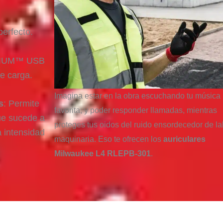
perfecto.
THIUM™ USB
e carga.
Imagina estar en la obra escuchando tu música
s
: Permite
favorita, y poder responder llamadas, mientras
que sucede a
proteges tus oidos del ruido ensordecedor de la
a intensidad
maquinaria. Eso te ofrecen los
auriculares
Milwaukee
L4 RLEPB-301
.