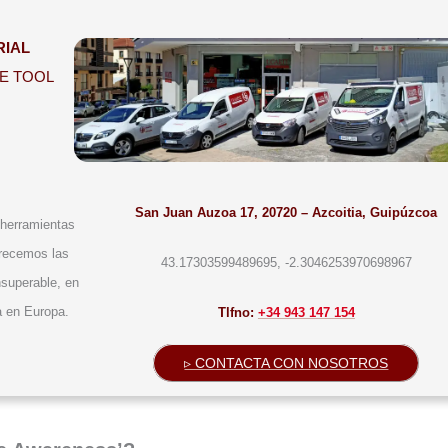
RIAL
EE TOOL
San Juan Auzoa 17, 20720 – Azcoitia, Guipúzcoa
 herramientas
frecemos las
43.17303599489695, -2.3046253970698967
nsuperable, en
a en Europa.
Tlfno:
+34 943 147 154
▹ CONTACTA CON NOSOTROS