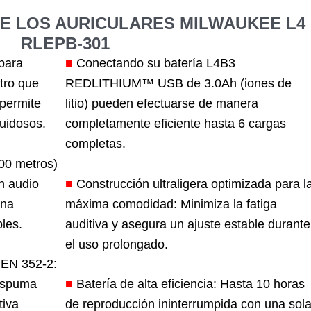
DE LOS AURICULARES MILWAUKEE
L4
RLEPB-301
para
■
Conectando su batería L4B3
ltro que
REDLITHIUM™ USB de 3.0Ah (iones de
 permite
litio) pueden efectuarse de manera
uidosos.
completamente eficiente hasta 6 cargas
completas.
00 metros)
n audio
■
Construcción ultraligera optimizada para l
una
máxima comodidad: Minimiza la fatiga
les.
auditiva y asegura un ajuste estable durante
el uso prolongado.
a EN 352-2:
espuma
■
Batería de alta eficiencia: Hasta 10 horas
tiva
de reproducción ininterrumpida con una sol