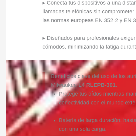
▸ Conecta tus dispositivos a una dista
llamadas telefónicas sin comprometer 
las normas europeas EN 352-2 y EN 3
▸ Diseñados para profesionales exigen
cómodos, minimizando la fatiga durant
Beneficios clave del uso de los aur
Milwaukee
L4 RLEPB-301
.
Protege tus oídos mientras man
conectividad con el mundo exter
Batería de larga duración: hast
con una sola carga.