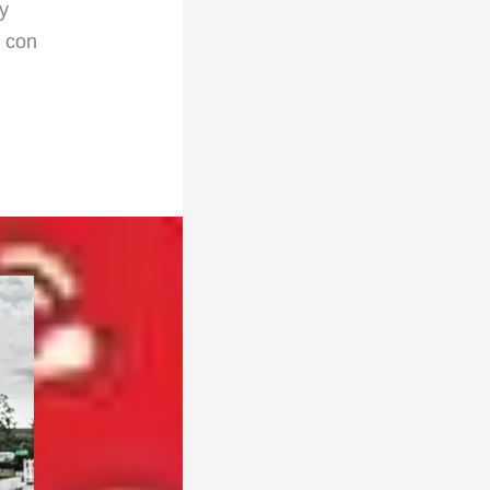
 y
n con