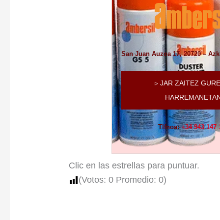
San Juan Auzoa 17, 20720 – Azk
▹ JAR ZAITEZ GUR
HARREMANETA
Tlfnoa:
+34 943 147 
Clic en las estrellas para puntuar.
(Votos:
0
Promedio:
0
)