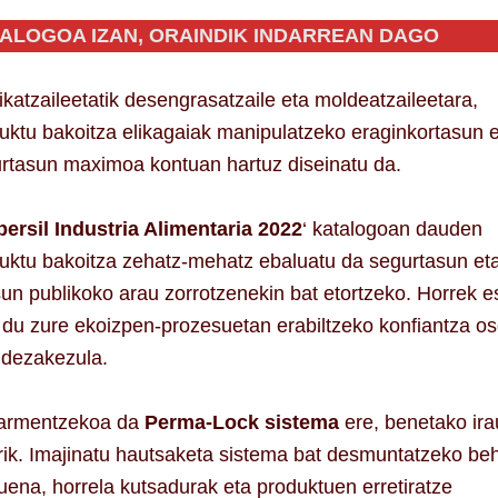
TALOGOA IZAN, ORAINDIK INDARREAN DAGO
ikatzaileetatik desengrasatzaile eta moldeatzaileetara,
uktu bakoitza elikagaiak manipulatzeko eraginkortasun 
rtasun maximoa kontuan hartuz diseinatu da.
ersil Industria Alimentaria 2022
‘ katalogoan dauden
uktu bakoitza zehatz-mehatz ebaluatu da segurtasun et
un publikoko arau zorrotzenekin bat etortzeko. Horrek 
 du zure ekoizpen-prozesuetan erabiltzeko konfiantza o
 dezakezula.
armentzekoa da
Perma-Lock sistema
ere, benetako ira
rik. Imajinatu hautsaketa sistema bat desmuntatzeko beh
uena, horrela kutsadurak eta produktuen erretiratze