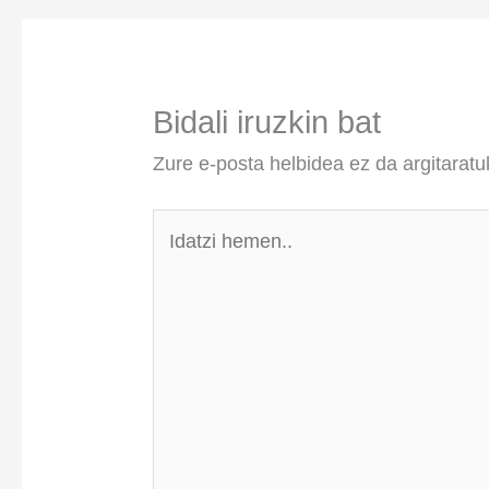
Bidali iruzkin bat
Zure e-posta helbidea ez da argitaratu
Idatzi
hemen..