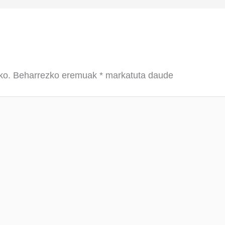
ko.
Beharrezko eremuak
*
markatuta daude