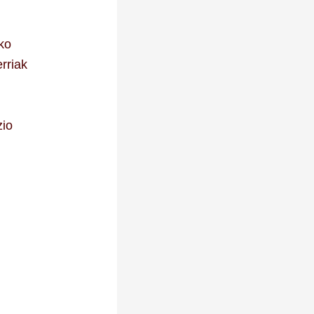
ko
rriak
zio