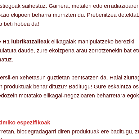
stiegoak saihestuz. Gainera, metalen edo erradiazioare
kzio ekipoen beharra murrizten du. Prebenitzea detekta
o beti hobea da!
e
H1 lubrikatzaileak
elikagaiak manipulatzeko bereziki
ulatuta daude, zure ekoizpena arau zorrotzenekin bat et
atuz.
rsil-en xehetasun guztietan pentsatzen da. Halal ziurtag
n produktuak behar dituzu? Baditugu! Gure eskaintza o
edozein motatako elikagai-negozioaren beharretara egok
kimiko espezifikoak
etan, biodegradagarri diren produktuak ere baditugu, z