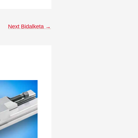
Next Bidalketa
→