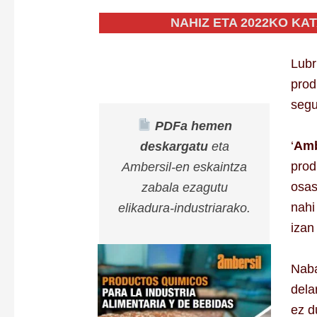
NAHIZ ETA 2022KO KA
Lubr
prod
segu
PDFa hemen
‘
Amb
deskargatu
eta
prod
Ambersil-en eskaintza
osas
zabala ezagutu
nahi
elikadura-industriarako.
izan
Nab
dela
ez d