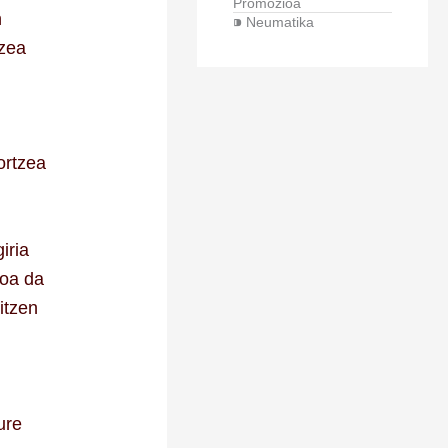
Promozioa
n
⁍ Neumatika
tzea
ortzea
iria
soa da
itzen
ure