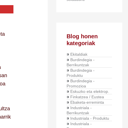
eta
Blog honen
kategoriak
⁍ Ekitaldiak
⁍ Burdindegia -
Berrikuntzak
a
⁍ Burdindegia -
esan
Produktu
⁍ Burdindegia -
soa
Promozioa
⁍ Eskuzko eta elektrop.
⁍ Finkatzea / Eustea
⁍ Ebaketa-erreminta
⁍ Industriala -
ultza
Berrikuntzak
arrik
⁍ Industriala - Produktu
⁍ Industriala -