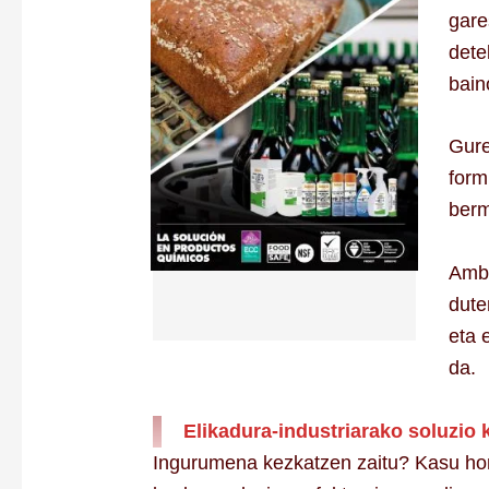
gare
dete
bain
Gur
form
berm
Ambe
dute
eta 
da.
Elikadura-industriarako soluzio 
Ingurumena kezkatzen zaitu? Kasu horr