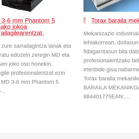
 3-6 mm Phantom 5
Torax baraila me
sako jokoa
railagilearentzat.
Mekanizazio industri
lehiakorrean, doitasun
 zure sarrailagintza lanak eta
fidagarritasun bila dab
atu edozein zeregin MD eta
profesionalentzako be
sen joko oso honekin,
irtenbide gisa nabarm
agile profesionalentzat ezin
Torax baraila mekani
 MD 3-6 mm Phantom 5
BARAILA MEKANIKOA
ko…
884401775EAN:…