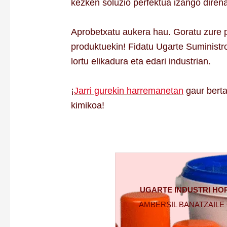
kezken soluzio perfektua izango diren
Aprobetxatu aukera hau. Goratu zure p
produktuekin! Fidatu Ugarte Suministr
lortu elikadura eta edari industrian.
¡
Jarri gurekin harremanetan
gaur berta
kimikoa!
UGARTE INDUSTRI HO
AMBERSIL BANATZAILE 