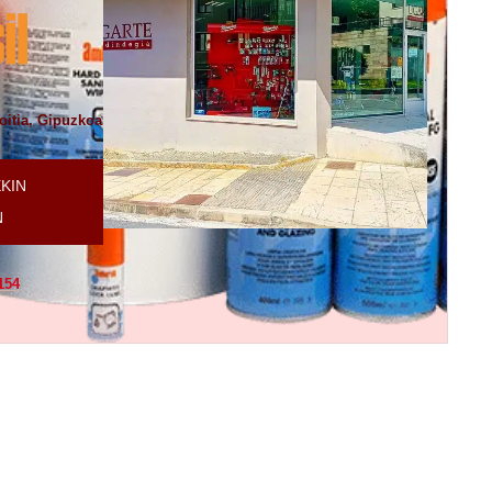
oitia, Gipuzkoa
EKIN
N
154