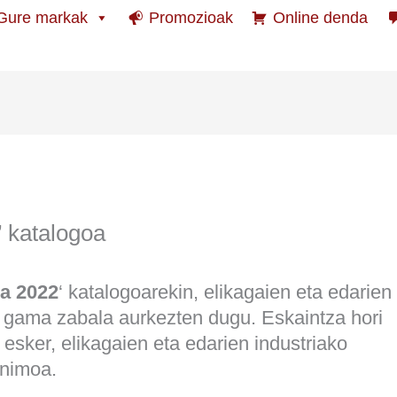
Gure markak
Promozioak
Online denda
’ katalogoa
ia 2022
‘ katalogoarekin, elikagaien eta edarien
n gama zabala aurkezten dugu. Eskaintza hori
esker, elikagaien eta edarien industriako
onimoa.