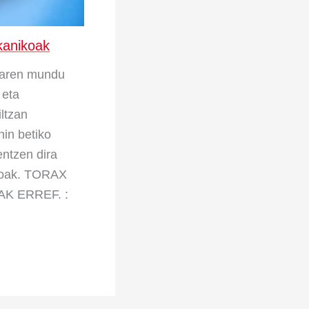
kanikoak
alaren mundu
 eta
iltzan
hin betiko
entzen dira
koak. TORAX
K ERREF. :