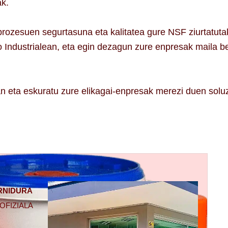
ak.
rozesuen segurtasuna eta kalitatea gure NSF ziurtatuta
o Industrialean, eta egin dezagun zure enpresak maila be
n eta eskuratu zure elikagai-enpresak merezi duen solu
RNIDURA
OFIZIALA