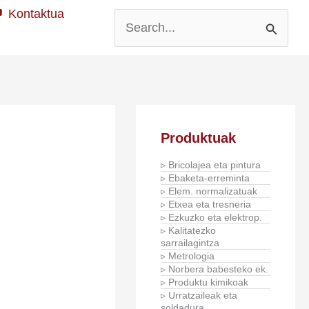
Kontaktua
Search
for:
Produktuak
▹ Bricolajea eta pintura
▹ Ebaketa-erreminta
▹ Elem. normalizatuak
▹ Etxea eta tresneria
▹ Ezkuzko eta elektrop.
▹ Kalitatezko
sarrailagintza
▹ Metrologia
▹ Norbera babesteko ek.
▹ Produktu kimikoak
▹ Urratzaileak eta
soldadura