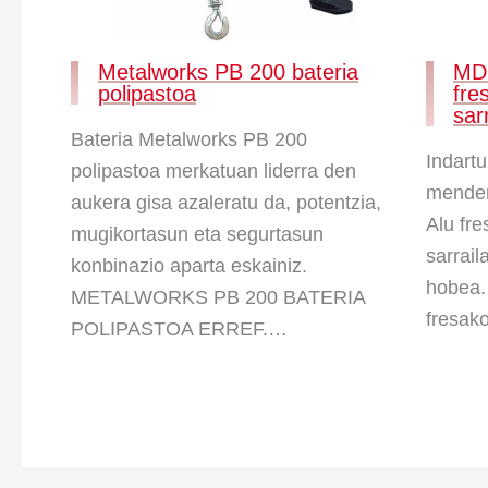
MD
Metalworks PB 200 bateria
fre
polipastoa
sar
Bateria Metalworks PB 200
Indartu
polipastoa merkatuan liderra den
mender
aukera gisa azaleratu da, potentzia,
Alu fre
mugikortasun eta segurtasun
sarrail
konbinazio aparta eskainiz.
hobea.
METALWORKS PB 200 BATERIA
fresa
POLIPASTOA ERREF.…