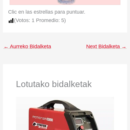
Clic en las estrellas para puntuar.
(Votos:
1
Promedio:
5
)
←
Aurreko Bidalketa
Next Bidalketa
→
Lotutako bidalketak