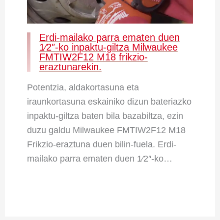
Erdi-mailako parra ematen duen
1⁄2″-ko inpaktu-giltza Milwaukee
FMTIW2F12 M18 frikzio-
eraztunarekin.
Potentzia, aldakortasuna eta
iraunkortasuna eskainiko dizun bateriazko
inpaktu-giltza baten bila bazabiltza, ezin
duzu galdu Milwaukee FMTIW2F12 M18
Frikzio-eraztuna duen bilin-fuela. Erdi-
mailako parra ematen duen 1⁄2″-ko…