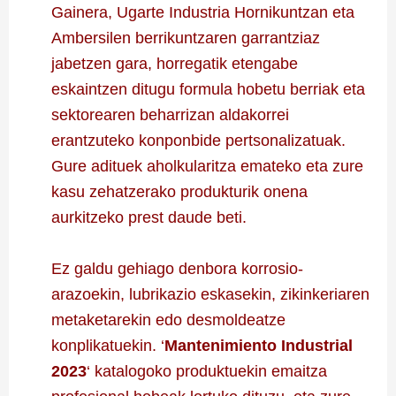
Gainera, Ugarte Industria Hornikuntzan eta
Ambersilen berrikuntzaren garrantziaz
jabetzen gara, horregatik etengabe
eskaintzen ditugu formula hobetu berriak eta
sektorearen beharrizan aldakorrei
erantzuteko konponbide pertsonalizatuak.
Gure adituek aholkularitza emateko eta zure
kasu zehatzerako produkturik onena
aurkitzeko prest daude beti.
Ez galdu gehiago denbora korrosio-
arazoekin, lubrikazio eskasekin, zikinkeriaren
metaketarekin edo desmoldeatze
konplikatuekin. ‘
Mantenimiento Industrial
2023
‘ katalogoko produktuekin emaitza