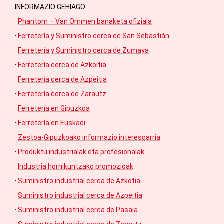
INFORMAZIO GEHIAGO
·
Phantom – Van Ommen banaketa ofiziala
·
Ferretería y Suministro cerca de San Sebastián
·
Ferretería y Suministro cerca de Zumaya
·
Ferretería cerca de Azkoitia
·
Ferretería cerca de Azpeitia
·
Ferretería cerca de Zarautz
·
Ferretería en Gipuzkoa
·
Ferretería en Euskadi
·
Zestoa-Gipuzkoako informazio interesgarria
·
Produktu industrialak eta profesionalak
·
Industria hornikuntzako promozioak
·
Suministro industrial cerca de Azkotia
·
Suministro industrial cerca de Azpeitia
·
Suministro industrial cerca de Pasaia