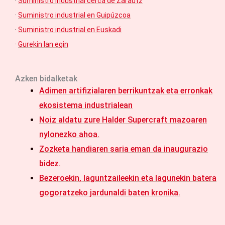
·
Suministro industrial cerca de Zarautz
·
Suministro industrial en Guipúzcoa
·
Suministro industrial en Euskadi
·
Gurekin lan egin
Azken bidalketak
Adimen artifizialaren berrikuntzak eta erronkak
ekosistema industrialean
Noiz aldatu zure Halder Supercraft mazoaren
nylonezko ahoa.
Zozketa handiaren saria eman da inaugurazio
bidez.
Bezeroekin, laguntzaileekin eta lagunekin batera
gogoratzeko jardunaldi baten kronika.