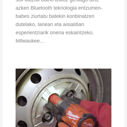
azken Bluetooth teknologia entzumen-
babes ziurtatu batekin konbinatzen
dutelako, lanean eta aisialdian
esperientziarik onena eskaintzeko.
Milwaukee…