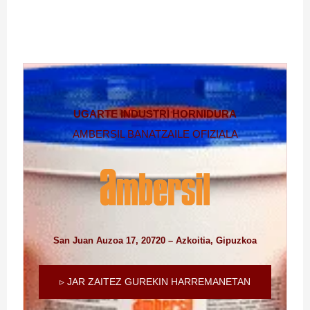
UGARTE INDUSTRI HORNIDURA
AMBERSIL BANATZAILE OFIZIALA
San Juan Auzoa 17, 20720 – Azkoitia, Gipuzkoa
▹ JAR ZAITEZ GUREKIN HARREMANETAN