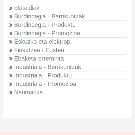
⁍ Ekitaldiak
⁍ Burdindegia - Berrikuntzak
⁍ Burdindegia - Produktu
⁍ Burdindegia - Promozioa
⁍ Eskuzko eta elektrop.
⁍ Finkatzea / Eustea
⁍ Ebaketa-erreminta
⁍ Industriala - Berrikuntzak
⁍ Industriala - Produktu
⁍ Industriala - Promozioa
⁍ Neumatika