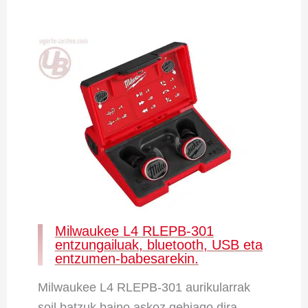
Milwaukee L4 RLEPB-301
entzungailuak, bluetooth, USB eta
entzumen-babesarekin.
Milwaukee L4 RLEPB-301 aurikularrak
soil batzuk baino askoz gehiago dira,