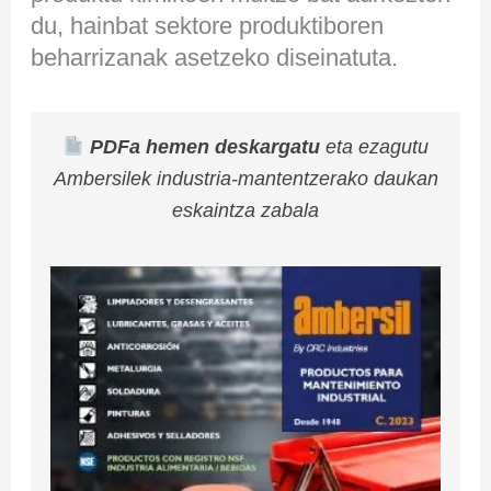
du, hainbat sektore produktiboren
beharrizanak asetzeko diseinatuta.
PDFa hemen deskargatu
eta ezagutu
Ambersilek industria-mantentzerako daukan
eskaintza zabala