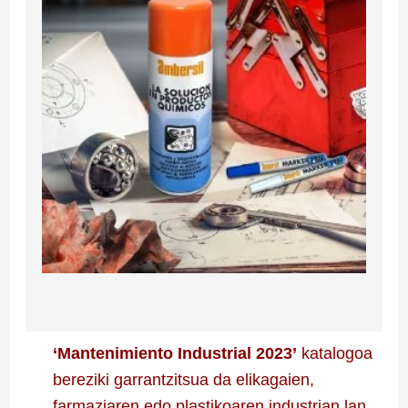
‘Mantenimiento Industrial 2023’
katalogoa
bereziki garrantzitsua da elikagaien,
farmaziaren edo plastikoaren industrian lan