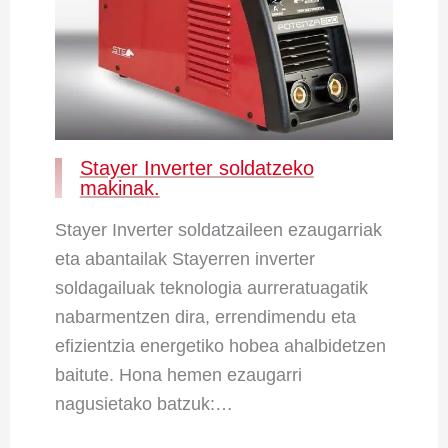
Stayer Inverter soldatzeko
makinak.
Stayer Inverter soldatzaileen ezaugarriak
eta abantailak Stayerren inverter
soldagailuak teknologia aurreratuagatik
nabarmentzen dira, errendimendu eta
efizientzia energetiko hobea ahalbidetzen
baitute. Hona hemen ezaugarri
nagusietako batzuk:…