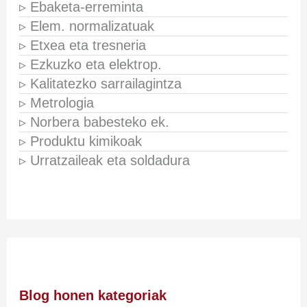
▹ Ebaketa-erreminta
▹ Elem. normalizatuak
▹ Etxea eta tresneria
▹ Ezkuzko eta elektrop.
▹ Kalitatezko sarrailagintza
▹ Metrologia
▹ Norbera babesteko ek.
▹ Produktu kimikoak
▹ Urratzaileak eta soldadura
Blog honen kategoriak