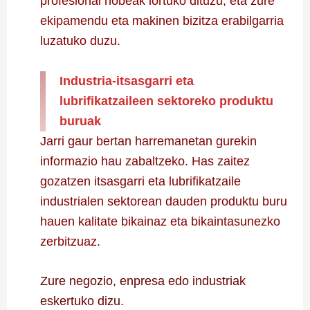
profesional hobeak lortuko dituzu, eta zure
ekipamendu eta makinen bizitza erabilgarria
luzatuko duzu.
Industria-itsasgarri eta
lubrifikatzaileen sektoreko produktu
buruak
Jarri gaur bertan harremanetan gurekin
informazio hau zabaltzeko. Has zaitez
gozatzen itsasgarri eta lubrifikatzaile
industrialen sektorean dauden produktu buru
hauen kalitate bikainaz eta bikaintasunezko
zerbitzuaz.
Zure negozio, enpresa edo industriak
eskertuko dizu.