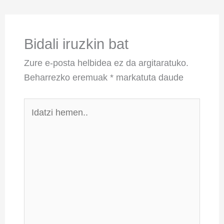
Bidali iruzkin bat
Zure e-posta helbidea ez da argitaratuko.
Beharrezko eremuak
*
markatuta daude
Idatzi
hemen..