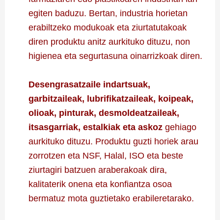
egiten baduzu. Bertan, industria horietan
erabiltzeko modukoak eta ziurtatutakoak
diren produktu anitz aurkituko dituzu, non
higienea eta segurtasuna oinarrizkoak diren.
Desengrasatzaile indartsuak,
garbitzaileak, lubrifikatzaileak, koipeak,
olioak, pinturak, desmoldeatzaileak,
itsasgarriak, estalkiak eta askoz
gehiago
aurkituko dituzu. Produktu guzti horiek arau
zorrotzen eta NSF, Halal, ISO eta beste
ziurtagiri batzuen araberakoak dira,
kalitaterik onena eta konfiantza osoa
bermatuz mota guztietako erabileretarako.