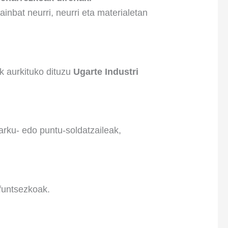
inbat neurri, neurri eta materialetan
ak aurkituko dituzu
Ugarte Industri
arku- edo puntu-soldatzaileak,
 funtsezkoak.