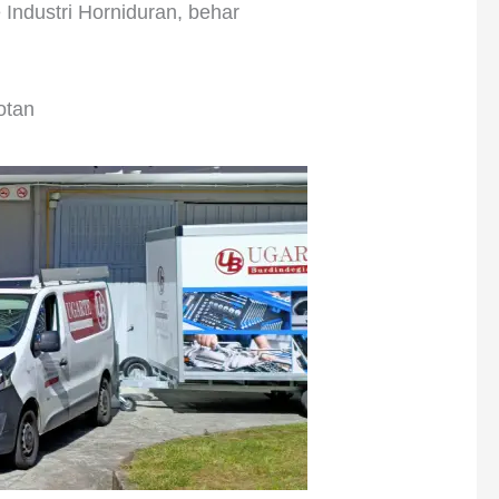
e Industri Horniduran, behar
otan