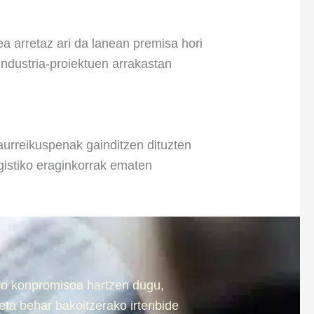
a arretaz ari da lanean premisa hori
industria-proiektuen arrakastan
 aurreikuspenak gainditzen dituzten
gistiko eraginkorrak ematen
eko konpromisoa hartzen dugu,
eta behar bakoitzerako irtenbide