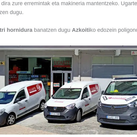
ak dira zure erremintak eta makineria mantentzeko. Ugart
tzen dugu.
tri hornidura
banatzen dugu
Azkoiti
ko edozein poligon