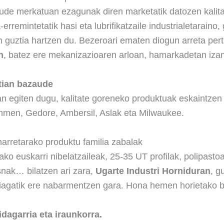
aude merkatuan ezagunak diren marketatik datozen kalita
rremintetatik hasi eta lubrifikatzaile industrialetaraino
n guztia hartzen du. Bezeroari ematen diogun arreta per
n
, batez ere mekanizazioaren arloan, hamarkadetan izan
tian bazaude
n egiten dugu, kalitate goreneko produktuak eskaintzen d
men, Gedore, Ambersil, Aslak eta Milwaukee.
arretarako produktu familia zabalak
 euskarri nibelatzaileak, 25-35 UT profilak, polipastoak
snak… bilatzen ari zara,
Ugarte Industri Horniduran
, g
riagatik ere nabarmentzen gara. Hona hemen horietako b
dagarria eta iraunkorra.