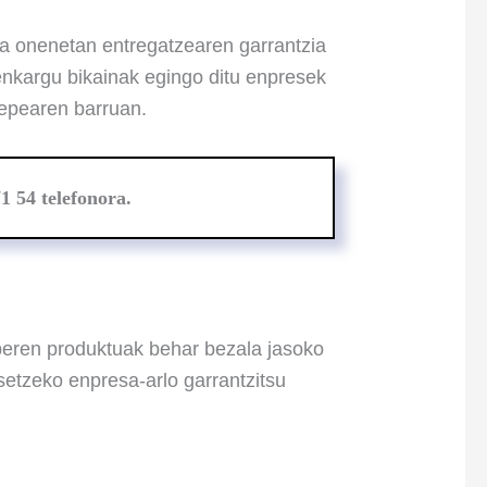
za onenetan entregatzearen garrantzia
enkargu bikainak egingo ditu enpresek
 epearen barruan.
1 54 telefonora.
beren produktuak behar bezala jasoko
setzeko enpresa-arlo garrantzitsu