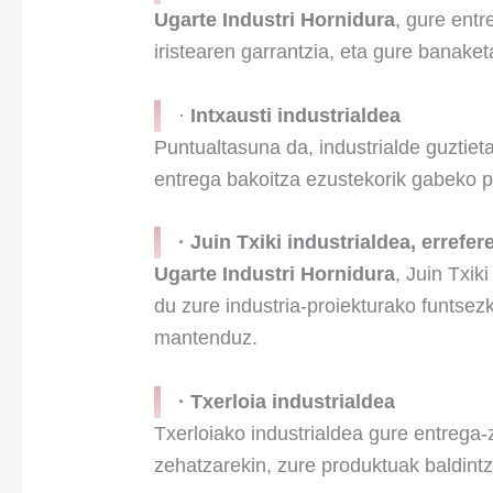
Ugarte Industri Hornidura
, gure entr
iristearen garrantzia, eta gure banak
·
Intxausti
industrialdea
Puntualtasuna da, industrialde guztiet
entrega bakoitza ezustekorik gabeko p
· Juin Txiki industrialdea, errefer
Ugarte Industri Hornidura
, Juin Txik
du zure industria-proiekturako funtsez
mantenduz.
·
Txerloia
industrialdea
Txerloiako industrialdea gure entrega-
zehatzarekin, zure produktuak baldintz