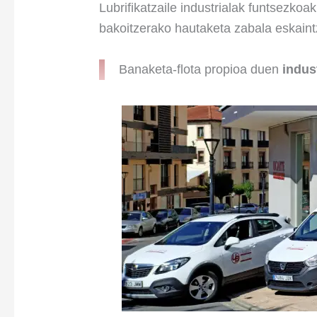
Lubrifikatzaile industrialak funtsezko
bakoitzerako hautaketa zabala eskain
Banaketa-flota propioa duen
indus