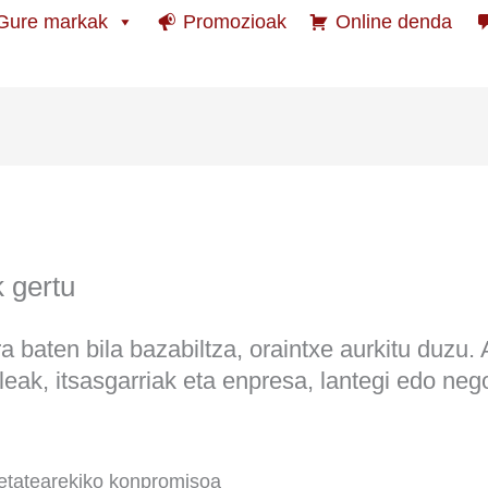
Gure markak
Promozioak
Online denda
k gertu
ura baten bila bazabiltza, oraintxe aurkitu duzu.
aileak, itsasgarriak eta enpresa, lantegi edo ne
ietatearekiko konpromisoa