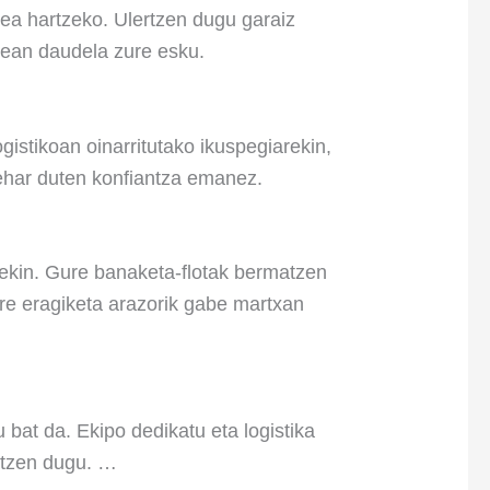
ldea hartzeko. Ulertzen dugu garaiz
rrean daudela zure esku.
gistikoan oinarritutako ikuspegiarekin,
behar duten konfiantza emanez.
orrekin. Gure banaketa-flotak bermatzen
ure eragiketa arazorik gabe martxan
 bat da. Ekipo dedikatu eta logistika
tatzen dugu. …