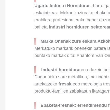
Ugarte Industri Hornidura
n, harro g
eskaintzeaz. Mekanizaziorako ebaketa-e
erabilera profesionalerako behar duzu
bai eta
industri horniduren sektorea
Marka Onenak zure eskura Azkoi
Merkatuko markarik onenekin batera la
puntako markak ditu: Phantom Van Om
Industri hornidura
ren edozein beh
Dagoeneko sare metalikoa, makinentzako
artekatzeko
fresak
edo metrologia tre
produktu-familien zabaltasun ikaragar
Ebaketa-tresnak: errendimendu fi