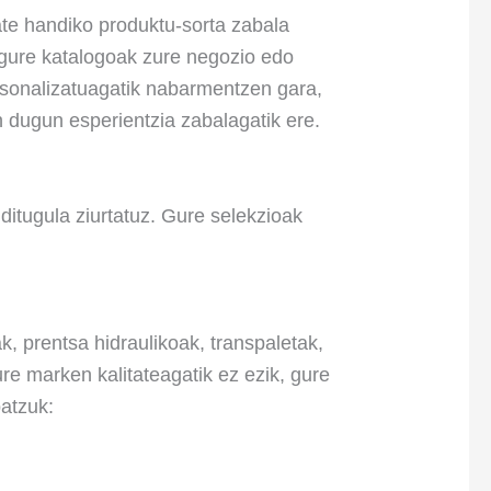
te handiko produktu-sorta zabala
, gure katalogoak zure negozio edo
tsonalizatuagatik nabarmentzen gara,
 dugun esperientzia zabalagatik ere.
itugula ziurtatuz. Gure selekzioak
, prentsa hidraulikoak, transpaletak,
ure marken kalitateagatik ez ezik, gure
atzuk: