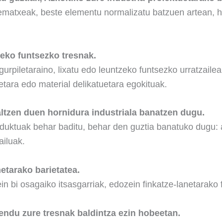
rrematxeak, beste elementu normalizatu batzuen artean, ha
zeko funtsezko tresnak.
gurpiletaraino, lixatu edo leuntzeko funtsezko urratzaile
tara edo material delikatuetara egokituak.
ltzen duen hornidura industriala banatzen dugu.
oduktuak behar baditu, behar den guztia banatuko dugu: 
ailuak.
netarako barietatea.
ein bi osagaiko itsasgarriak, edozein finkatze-lanetarako
tendu zure tresnak baldintza ezin hobeetan.