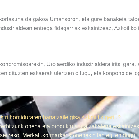
nkortasuna da gakoa Umansoron, eta gure banaketa-talde
ustrialdean entrega fidagarriak eskaintzeaz, Azkoitiko 
onpromisoarekin, Urolaerdiko industrialdera iritsi gara,
ten dituzten eskaerak ulertzen ditugu, eta konponbide lo
stri horniduraren banatzaile gisa Azkoititik gertu?
 zerbitzurik onena eta produktu sorta zabalena eskaintz
 asetzeko. Merkatuko markarik onenekin lan egiten dugu, 