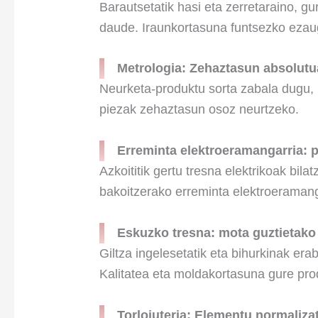
Barautsetatik hasi eta zerretaraino, 
daude. Iraunkortasuna funtsezko ezaug
Metrologia: Zehaztasun absolutu
Neurketa-produktu sorta zabala dugu, 
piezak zehaztasun osoz neurtzeko.
Erreminta elektroeramangarria: po
Azkoititik gertu tresna elektrikoak bil
bakoitzerako erreminta elektroeraman
Eskuzko tresna: mota guztietako
Giltza ingelesetatik eta bihurkinak era
Kalitatea eta moldakortasuna gure pr
Torlojuteria: Elementu normaliza