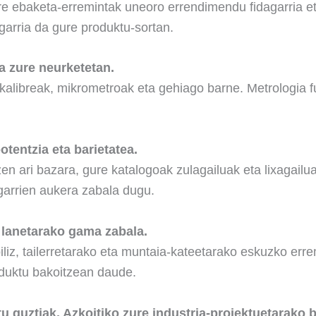
gure ebaketa-erremintak uneoro errendimendu fidagarria e
arria da gure produktu-sortan.
a zure neurketetan.
kalibreak, mikrometroak eta gehiago barne. Metrologia 
tentzia eta barietatea.
atzen ari bazara, gure katalogoak zulagailuak eta lixagailu
garrien aukera zabala dugu.
 lanetarako gama zabala.
biliz, tailerretarako eta muntaia-kateetarako eskuzko er
oduktu bakoitzean daude.
tu guztiak, Azkoitiko zure industria-proiektuetarako 