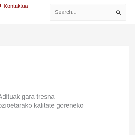
Kontaktua
Search
for:
 Adituak gara tresna
gozioetarako kalitate goreneko