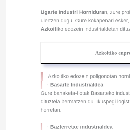
Ugarte Industri Hornidura
n, zure pr
ulertzen dugu. Gure kokapenari esker,
Azkoiti
ko edozein industrialdetan ditu
Azkoitiko enpre
Azkoitiko edozein poligonotan horni
·
Basarte
Industrialdea
Gure banaketa-flotak Basarteko indust
dituztela bermatzen du. Ikuspegi logis
horretan.
·
Bazterretxe
industrialdea