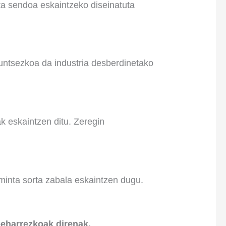
ta sendoa eskaintzeko diseinatuta
funtsezkoa da industria desberdinetako
ak eskaintzen ditu. Zeregin
reminta sorta zabala eskaintzen dugu.
beharrezkoak direnak.