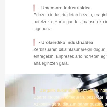
·
Umansoro
industrialdea
Edozein industrialdetan bezala, eragi
betetzeko. Harro gaude Umansoroko ind
lagunduz.
·
Urolaerdiko
industrialdea
Zerbitzuaren bikaintasunarekin dugun k
entregekin. Enpresek arlo horretan egi
ahalegintzen gara.
Zergatik aukeratu gaituzu zure indu
Ugarte Industri Horniduran, bezeroari
Azkoititik gertu dituzun behar guztiak