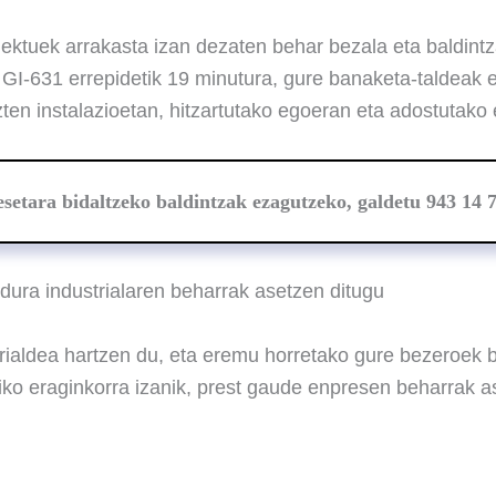
oiektuek arrakasta izan dezaten behar bezala eta baldint
 GI-631 errepidetik 19 minutura, gure banaketa-taldeak 
zten instalazioetan, hitzartutako egoeran eta adostutako
setara bidaltzeko baldintzak ezagutzeko, galdetu 943 14 7
dura industrialaren beharrak asetzen ditugu
rialdea hartzen du, eta eremu horretako gure bezeroek 
tiko eraginkorra izanik, prest gaude enpresen beharrak a