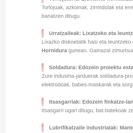
Torlojuak, azkoinak, zirrindolak eta e
banatzen ditugu.
Urratzaileak: Lixatzeko eta leunt
Lixazko diskoetatik hasi eta leuntzeko 
Hornidura
gunean. Gainazal zimurtsue
Soldadura: Edozein proiektu esta
Zure industria-jarduerak soldadura-pr
elektrodoak, babes-maskarak eta sorg
Itsasgarriak: Edozein finkatze-la
Itsasgarri ugari ditugu, bat-batekoak z
Lubrifikatzaile industrialak: Man