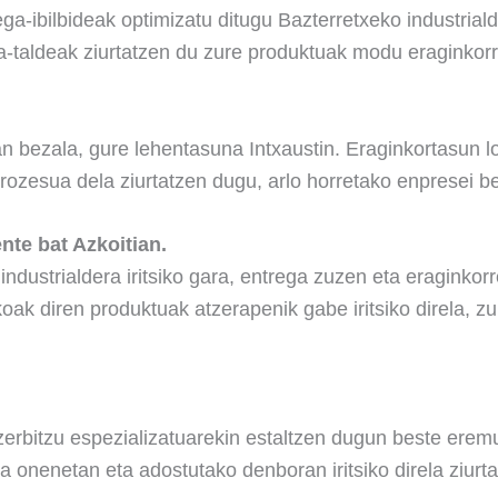
ega-ibilbideak optimizatu ditugu Bazterretxeko industria
eta-taldeak ziurtatzen du zure produktuak modu eraginko
an bezala, gure lehentasuna Intxaustin. Eraginkortasun lo
rozesua dela ziurtatzen dugu, arlo horretako enpresei 
ente bat Azkoitian.
i industrialdera iritsiko gara, entrega zuzen eta eragink
koak diren produktuak atzerapenik gabe iritsiko direla, z
zerbitzu espezializatuarekin estaltzen dugun beste eremu
a onenetan eta adostutako denboran iritsiko direla ziur