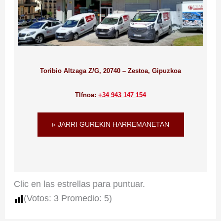
Toribio Altzaga Z/G, 20740 – Zestoa, Gipuzkoa
Tlfnoa:
+34 943 147 154
▹ JARRI GUREKIN HARREMANETAN
Clic en las estrellas para puntuar.
(Votos:
3
Promedio:
5
)