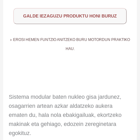
GALDE IEZAGUZU PRODUKTU HONI BURUZ
▹ EROSI HEMEN FUNTZIO ANITZEKO BURU MOTORDUN PRAKTIKO
HAU.
Sistema modular baten nukleo gisa jardunez,
osagarrien artean azkar aldatzeko aukera
ematen du, hala nola ebakigailuak, ekortzeko
makinak eta gehiago, edozein zereginetara
egokituz.