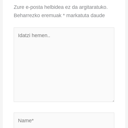
Zure e-posta helbidea ez da argitaratuko.
Beharrezko eremuak
*
markatuta daude
Idatzi
hemen..
Name*