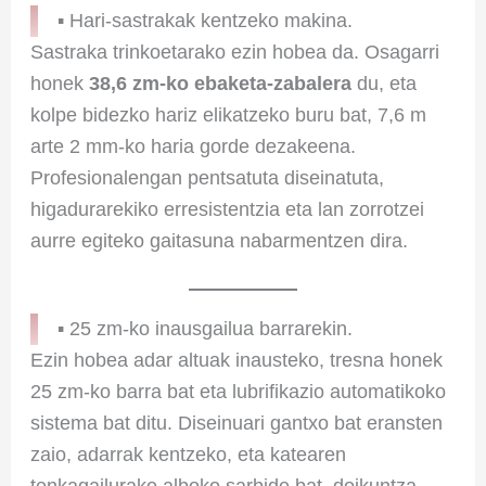
▪ Hari-sastrakak kentzeko makina.
Sastraka trinkoetarako ezin hobea da. Osagarri
honek
38,6 zm-ko ebaketa-zabalera
du, eta
kolpe bidezko hariz elikatzeko buru bat, 7,6 m
arte 2 mm-ko haria gorde dezakeena.
Profesionalengan pentsatuta diseinatuta,
higadurarekiko erresistentzia eta lan zorrotzei
aurre egiteko gaitasuna nabarmentzen dira.
▪ 25 zm-ko inausgailua barrarekin.
Ezin hobea adar altuak inausteko, tresna honek
25 zm-ko barra bat eta lubrifikazio automatikoko
sistema bat ditu. Diseinuari gantxo bat eransten
zaio, adarrak kentzeko, eta katearen
tenkagailurako alboko sarbide bat, doikuntza