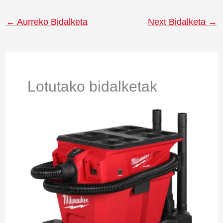
←
Aurreko Bidalketa
Next Bidalketa
→
Lotutako bidalketak