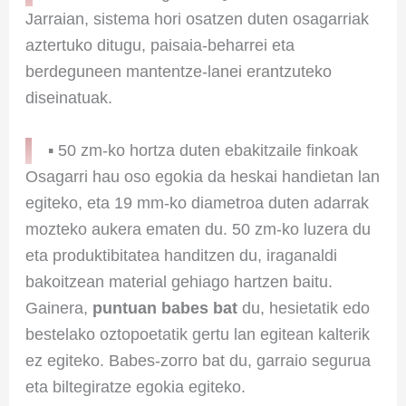
Jarraian, sistema hori osatzen duten osagarriak
aztertuko ditugu, paisaia-beharrei eta
berdeguneen mantentze-lanei erantzuteko
diseinatuak.
▪ 50 zm-ko hortza duten ebakitzaile finkoak
Osagarri hau oso egokia da heskai handietan lan
egiteko, eta 19 mm-ko diametroa duten adarrak
mozteko aukera ematen du. 50 zm-ko luzera du
eta produktibitatea handitzen du, iraganaldi
bakoitzean material gehiago hartzen baitu.
Gainera,
puntuan babes bat
du, hesietatik edo
bestelako oztopoetatik gertu lan egitean kalterik
ez egiteko. Babes-zorro bat du, garraio segurua
eta biltegiratze egokia egiteko.