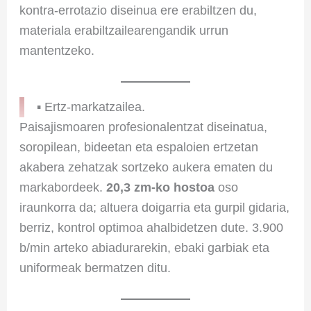
kontra-errotazio diseinua ere erabiltzen du,
materiala erabiltzailearengandik urrun
mantentzeko.
▪ Ertz-markatzailea.
Paisajismoaren profesionalentzat diseinatua,
soropilean, bideetan eta espaloien ertzetan
akabera zehatzak sortzeko aukera ematen du
markabordeek.
20,3 zm-ko hostoa
oso
iraunkorra da; altuera doigarria eta gurpil gidaria,
berriz, kontrol optimoa ahalbidetzen dute. 3.900
b/min arteko abiadurarekin, ebaki garbiak eta
uniformeak bermatzen ditu.