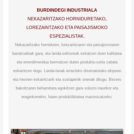
BURDINDEGI INDUSTRIALA
NEKAZARITZAKO HORNIDURETAKO,
LOREZAINTZAKO ETA PAISAJISMOKO
ESPEZIALISTAK.
Nekazaritzako horniduren, lorezaintzaren eta paisajismoaren
banatzaileak gara, eta landa-sektoreak eskatzen duen kalitatea
eta errendimendua bermatzen duten produktu-sorta zabala
eskaintzen dugu. Landa-lanak errazteko diseinatutako ekipoen
eta tresnen eskaintzarik eta sustapenik onenak ditugu. Bezero
bakoitzaren beharretara egokitzen gara soluzio iraunkor eta
eraginkorrekin, haien produktibitatea maximizatzeko.