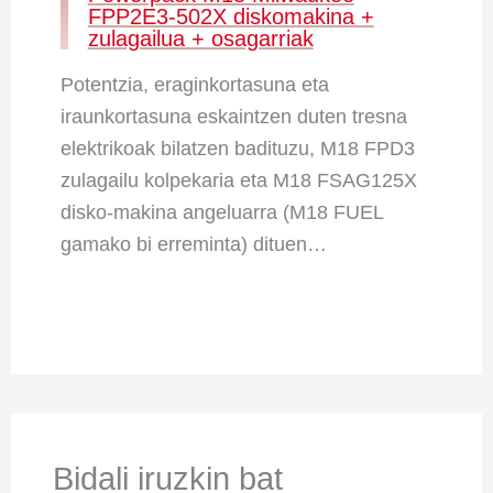
FPP2E3-502X diskomakina +
zulagailua + osagarriak
Potentzia, eraginkortasuna eta
iraunkortasuna eskaintzen duten tresna
elektrikoak bilatzen badituzu, M18 FPD3
zulagailu kolpekaria eta M18 FSAG125X
disko-makina angeluarra (M18 FUEL
gamako bi erreminta) dituen…
Bidali iruzkin bat