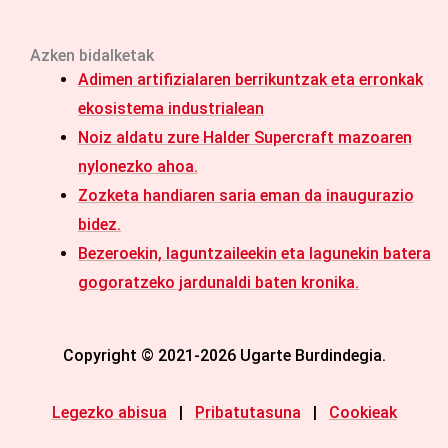
Azken bidalketak
Adimen artifizialaren berrikuntzak eta erronkak
ekosistema industrialean
Noiz aldatu zure Halder Supercraft mazoaren
nylonezko ahoa.
Zozketa handiaren saria eman da inaugurazio
bidez.
Bezeroekin, laguntzaileekin eta lagunekin batera
gogoratzeko jardunaldi baten kronika.
Copyright © 2021-2026 Ugarte Burdindegia.
Legezko abisua
|
Pribatutasuna
|
Cookieak