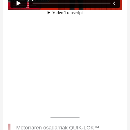
Motorraren osagarriak QUIK-LOK™