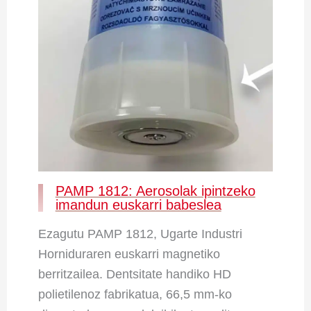
PAMP 1812: Aerosolak ipintzeko
imandun euskarri babeslea
Ezagutu PAMP 1812, Ugarte Industri
Horniduraren euskarri magnetiko
berritzailea. Dentsitate handiko HD
polietilenoz fabrikatua, 66,5 mm-ko