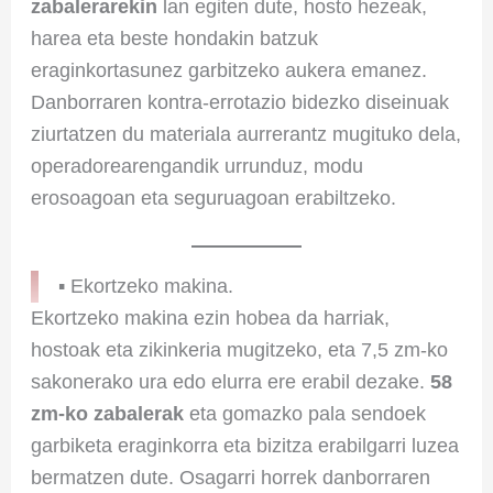
zabalerarekin
lan egiten dute, hosto hezeak,
harea eta beste hondakin batzuk
eraginkortasunez garbitzeko aukera emanez.
Danborraren kontra-errotazio bidezko diseinuak
ziurtatzen du materiala aurrerantz mugituko dela,
operadorearengandik urrunduz, modu
erosoagoan eta seguruagoan erabiltzeko.
▪ Ekortzeko makina.
Ekortzeko makina ezin hobea da harriak,
hostoak eta zikinkeria mugitzeko, eta 7,5 zm-ko
sakonerako ura edo elurra ere erabil dezake.
58
zm-ko zabalerak
eta gomazko pala sendoek
garbiketa eraginkorra eta bizitza erabilgarri luzea
bermatzen dute. Osagarri horrek danborraren