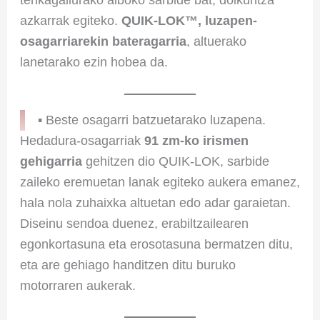
azkarrak egiteko.
QUIK-LOK™, luzapen-
osagarriarekin bateragarria
, altuerako
lanetarako ezin hobea da.
▪ Beste osagarri batzuetarako luzapena.
Hedadura-osagarriak
91 zm-ko irismen
gehigarria
gehitzen dio QUIK-LOK, sarbide
zaileko eremuetan lanak egiteko aukera emanez,
hala nola zuhaixka altuetan edo adar garaietan.
Diseinu sendoa duenez, erabiltzailearen
egonkortasuna eta erosotasuna bermatzen ditu,
eta are gehiago handitzen ditu buruko
motorraren aukerak.