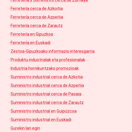
·
Ferretería cerca de Azkoitia
·
Ferretería cerca de Azpeitia
·
Ferretería cerca de Zarautz
·
Ferretería en Gipuzkoa
·
Ferretería en Euskadi
·
Zestoa-Gipuzkoako informazio interesgarria
·
Produktu industrialak eta profesionalak
·
Industria hornikuntzako promozioak
·
Suministro industrial cerca de Azkotia
·
Suministro industrial cerca de Azpeitia
·
Suministro industrial cerca de Pasaia
·
Suministro industrial cerca de Zarautz
·
Suministro industrial en Guipúzcoa
·
Suministro industrial en Euskadi
·
Gurekin lan egin