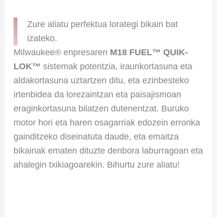
Zure aliatu perfektua lorategi bikain bat
izateko.
Milwaukee® enpresaren
M18 FUEL™ QUIK-
LOK™
sistemak potentzia, iraunkortasuna eta
aldakortasuna uztartzen ditu, eta ezinbesteko
irtenbidea da lorezaintzan eta paisajismoan
eraginkortasuna bilatzen dutenentzat. Buruko
motor hori eta haren osagarriak edozein erronka
gainditzeko diseinatuta daude, eta emaitza
bikainak ematen dituzte denbora laburragoan eta
ahalegin txikiagoarekin. Bihurtu zure aliatu!