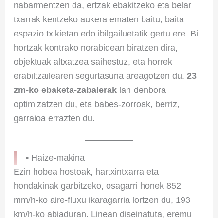
nabarmentzen da, ertzak ebakitzeko eta belar
txarrak kentzeko aukera ematen baitu, baita
espazio txikietan edo ibilgailuetatik gertu ere. Bi
hortzak kontrako norabidean biratzen dira,
objektuak altxatzea saihestuz, eta horrek
erabiltzailearen segurtasuna areagotzen du.
23
zm-ko ebaketa-zabalerak
lan-denbora
optimizatzen du, eta babes-zorroak, berriz,
garraioa errazten du.
▪ Haize-makina
Ezin hobea hostoak, hartxintxarra eta
hondakinak garbitzeko, osagarri honek 852
mm/h-ko aire-fluxu ikaragarria lortzen du, 193
km/h-ko abiaduran. Linean diseinatuta, eremu