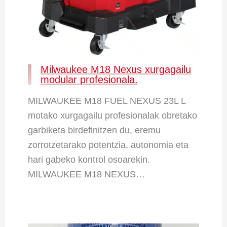
Milwaukee M18 Nexus xurgagailu
modular profesionala.
MILWAUKEE M18 FUEL NEXUS 23L L
motako xurgagailu profesionalak obretako
garbiketa birdefinitzen du, eremu
zorrotzetarako potentzia, autonomia eta
hari gabeko kontrol osoarekin.
MILWAUKEE M18 NEXUS…