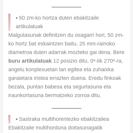
▪ 50 zm-ko hortza duten ebakitzaile
artikulatuak
Malgutasunak definitzen du osagarri hori, 50 zm-
ko hortz bat eskaintzen baitu, 25 mm-rainoko
diametroa duten adarrak mozteko gai dena. Bere
buru artikulatuak
12 posizio ditu, 0º-tik 270º-ra,
angelu konplexuetan lan egitea eta zuhaixka
garaietara iristea errazten duena. Eredu finkoak
bezala, puntan babesa eta segurtasuna eta
iraunkortasuna bermatzeko zorroa ditu.
▪ Sastraka multihorentezko ebakitzailea
Ebakitzaile multihorduna doitasunagatik