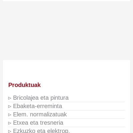
Produktuak
▹ Bricolajea eta pintura
▹ Ebaketa-erreminta
▹ Elem. normalizatuak
▹ Etxea eta tresneria
▹ Ezkuzko eta elektrop.