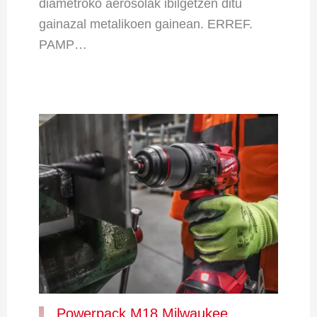
diametroko aerosolak ibilgetzen ditu
gainazal metalikoen gainean. ERREF.
PAMP…
Powerpack M18 Milwaukee