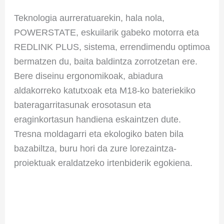
Teknologia aurreratuarekin, hala nola,
POWERSTATE, eskuilarik gabeko motorra eta
REDLINK PLUS, sistema, errendimendu optimoa
bermatzen du, baita baldintza zorrotzetan ere.
Bere diseinu ergonomikoak, abiadura
aldakorreko katutxoak eta M18-ko bateriekiko
bateragarritasunak erosotasun eta
eraginkortasun handiena eskaintzen dute.
Tresna moldagarri eta ekologiko baten bila
bazabiltza, buru hori da zure lorezaintza-
proiektuak eraldatzeko irtenbiderik egokiena.