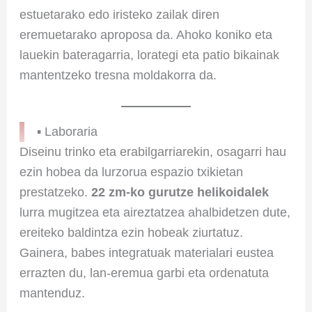
estuetarako edo iristeko zailak diren
eremuetarako aproposa da. Ahoko koniko eta
lauekin bateragarria, lorategi eta patio bikainak
mantentzeko tresna moldakorra da.
▪ Laboraria
Diseinu trinko eta erabilgarriarekin, osagarri hau
ezin hobea da lurzorua espazio txikietan
prestatzeko.
22 zm-ko gurutze helikoidalek
lurra mugitzea eta aireztatzea ahalbidetzen dute,
ereiteko baldintza ezin hobeak ziurtatuz.
Gainera, babes integratuak materialari eustea
errazten du, lan-eremua garbi eta ordenatuta
mantenduz.