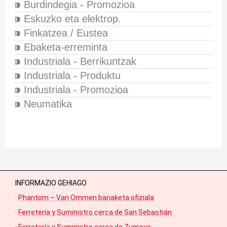
⁍ Burdindegia - Promozioa
⁍ Eskuzko eta elektrop.
⁍ Finkatzea / Eustea
⁍ Ebaketa-erreminta
⁍ Industriala - Berrikuntzak
⁍ Industriala - Produktu
⁍ Industriala - Promozioa
⁍ Neumatika
INFORMAZIO GEHIAGO
·
Phantom – Van Ommen banaketa ofiziala
·
Ferretería y Suministro cerca de San Sebastián
·
Ferretería y Suministro cerca de Zumaya