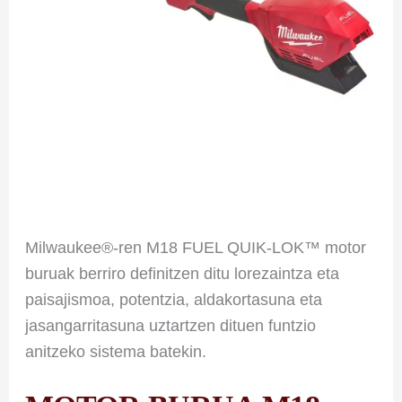
Milwaukee®-ren M18 FUEL QUIK-LOK™ motor
buruak berriro definitzen ditu lorezaintza eta
paisajismoa, potentzia, aldakortasuna eta
jasangarritasuna uztartzen dituen funtzio
anitzeko sistema batekin.