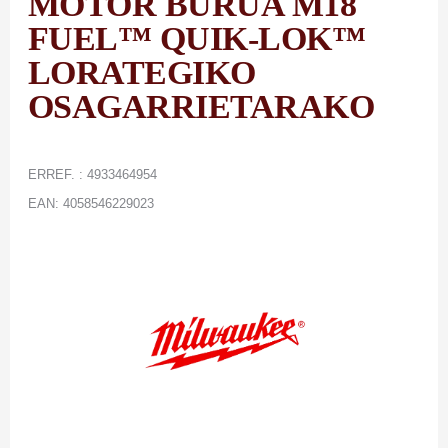
MOTOR BURUA M18
FUEL™ QUIK-LOK™
LORATEGIKO
OSAGARRIETARAKO
ERREF. : 4933464954
EAN: 4058546229023