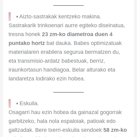
▪ Aizto-sastrakak kentzeko makina.
Sastrakarik trinkoenari aurre egiteko diseinatua,
tresna honek
23 zm-ko diametroa duen 4
puntako hortz
bat dauka. Babes optimizatuak
materialaren erabilera segurua bermatzen du,
eta transmisio-ardatz babestuak, berriz,
iraunkortasun handiagoa. Belar alturako eta
landaretza lodirako ezin hobea.
▪ Eskuila.
Osagarri hau ezin hobea da gainazal gogorrak
garbitzeko, hala nola espaloiak, patioak edo
galtzadak. Bere txerri-eskuila sendoek
58 zm-ko