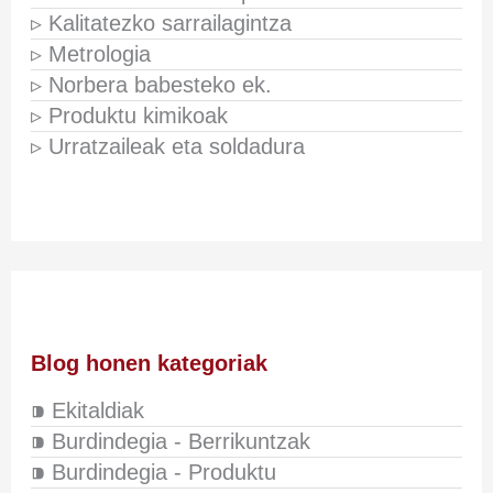
▹ Kalitatezko sarrailagintza
▹ Metrologia
▹ Norbera babesteko ek.
▹ Produktu kimikoak
▹ Urratzaileak eta soldadura
Blog honen kategoriak
⁍ Ekitaldiak
⁍ Burdindegia - Berrikuntzak
⁍ Burdindegia - Produktu