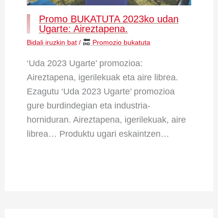
Promo BUKATUTA 2023ko udan
Ugarte: Aireztapena.
Bidali iruzkin bat
/
Promozio bukatuta
‘Uda 2023 Ugarte’ promozioa:
Aireztapena, igerilekuak eta aire librea.
Ezagutu ‘Uda 2023 Ugarte’ promozioa
gure burdindegian eta industria-
horniduran. Aireztapena, igerilekuak, aire
librea… Produktu ugari eskaintzen…