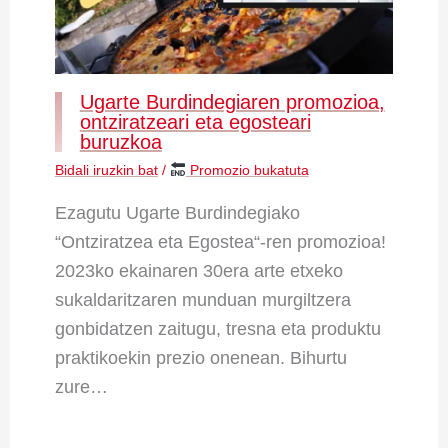
Ugarte Burdindegiaren promozioa,
ontziratzeari eta egosteari
buruzkoa
Bidali iruzkin bat
/
Promozio bukatuta
Ezagutu Ugarte Burdindegiako
“Ontziratzea eta Egostea“-ren promozioa!
2023ko ekainaren 30era arte etxeko
sukaldaritzaren munduan murgiltzera
gonbidatzen zaitugu, tresna eta produktu
praktikoekin prezio onenean. Bihurtu
zure…