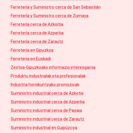
·
Ferretería y Suministro cerca de San Sebastián
·
Ferretería y Suministro cerca de Zumaya
·
Ferretería cerca de Azkoitia
·
Ferretería cerca de Azpeitia
·
Ferretería cerca de Zarautz
·
Ferretería en Gipuzkoa
·
Ferretería en Euskadi
·
Zestoa-Gipuzkoako informazio interesgarria
·
Produktu industrialak eta profesionalak
·
Industria hornikuntzako promozioak
·
Suministro industrial cerca de Azkotia
·
Suministro industrial cerca de Azpeitia
·
Suministro industrial cerca de Pasaia
·
Suministro industrial cerca de Zarautz
·
Suministro industrial en Guipúzcoa