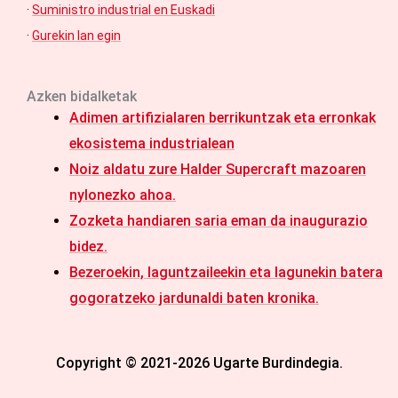
·
Suministro industrial en Euskadi
·
Gurekin lan egin
Azken bidalketak
Adimen artifizialaren berrikuntzak eta erronkak
ekosistema industrialean
Noiz aldatu zure Halder Supercraft mazoaren
nylonezko ahoa.
Zozketa handiaren saria eman da inaugurazio
bidez.
Bezeroekin, laguntzaileekin eta lagunekin batera
gogoratzeko jardunaldi baten kronika.
Copyright © 2021-2026 Ugarte Burdindegia.