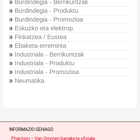
⁍ Burdindegia - Berrikuntzak
⁍ Burdindegia - Produktu
⁍ Burdindegia - Promozioa
⁍ Eskuzko eta elektrop.
⁍ Finkatzea / Eustea
⁍ Ebaketa-erreminta
⁍ Industriala - Berrikuntzak
⁍ Industriala - Produktu
⁍ Industriala - Promozioa
⁍ Neumatika
INFORMAZIO GEHIAGO
·
Phantom – Van Ommen banaketa ofiziala