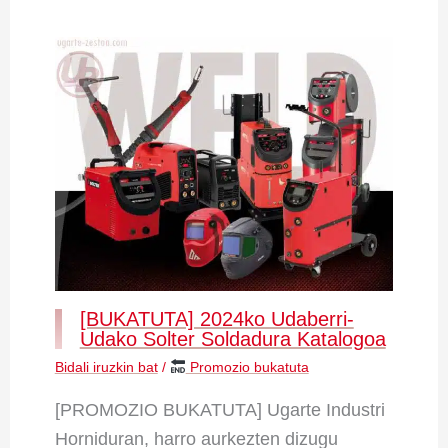
[BUKATUTA] 2024ko Udaberri-
Udako Solter Soldadura Katalogoa
Bidali iruzkin bat
/
Promozio bukatuta
[PROMOZIO BUKATUTA] Ugarte Industri
Horniduran, harro aurkezten dizugu