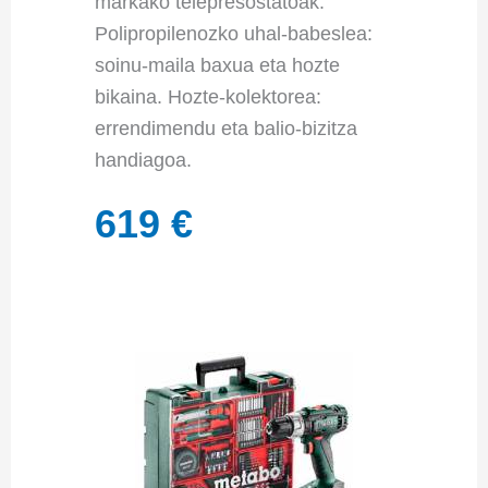
markako telepresostatoak.
Polipropilenozko uhal-babeslea:
soinu-maila baxua eta hozte
bikaina. Hozte-kolektorea:
errendimendu eta balio-bizitza
handiagoa.
619 €