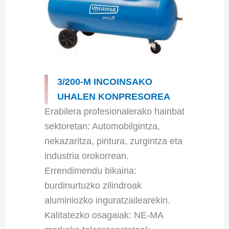
3/200-M INCOINSAKO
UHALEN KONPRESOREA
Erabilera profesionalerako hainbat
sektoretan: Automobilgintza,
nekazaritza, pintura, zurgintza eta
industria orokorrean.
Errendimendu bikaina:
burdinurtuzko zilindroak
aluminiozko inguratzailearekin.
Kalitatezko osagaiak: NE-MA