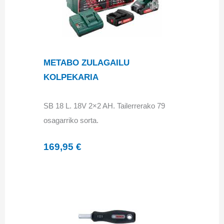
METABO ZULAGAILU
KOLPEKARIA
SB 18 L. 18V 2×2 AH. Tailerrerako 79
osagarriko sorta.
169,95 €