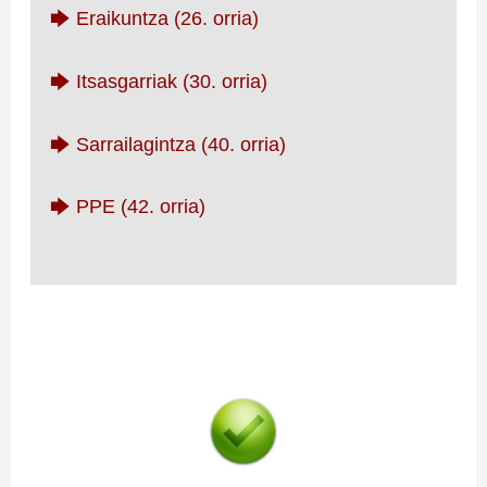
🡆 Eraikuntza (26. orria)
🡆 Itsasgarriak (30. orria)
🡆 Sarrailagintza (40. orria)
🡆 PPE (42. orria)