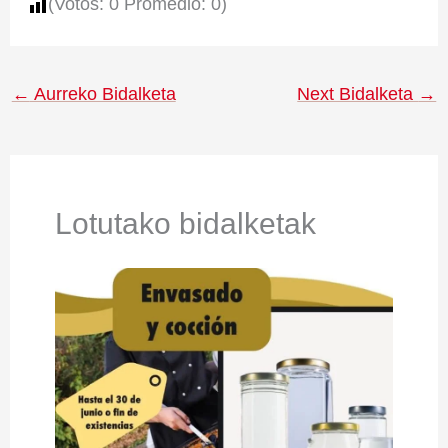
(Votos:
0
Promedio:
0
)
←
Aurreko Bidalketa
Next Bidalketa
→
Lotutako bidalketak