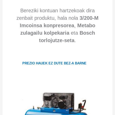
Bereziki kontuan hartzekoak dira
zenbait produktu, hala nola
3/200-M
Imcoinsa konpresorea
,
Metabo
zulagailu kolpekaria
eta
Bosch
torlojutze-seta
.
PREZIO HAUEK EZ DUTE BEZ-A BARNE