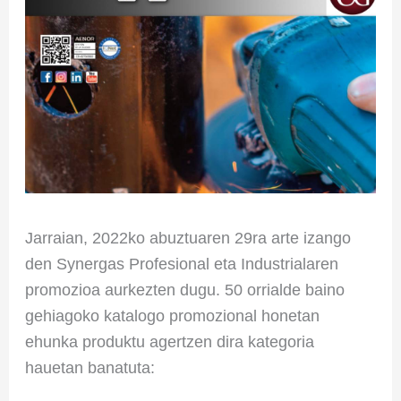
Jarraian, 2022ko abuztuaren 29ra arte izango
den Synergas Profesional eta Industrialaren
promozioa aurkezten dugu. 50 orrialde baino
gehiagoko katalogo promozional honetan
ehunka produktu agertzen dira kategoria
hauetan banatuta: