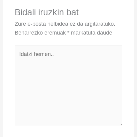
Bidali iruzkin bat
Zure e-posta helbidea ez da argitaratuko.
Beharrezko eremuak
*
markatuta daude
Idatzi
hemen..