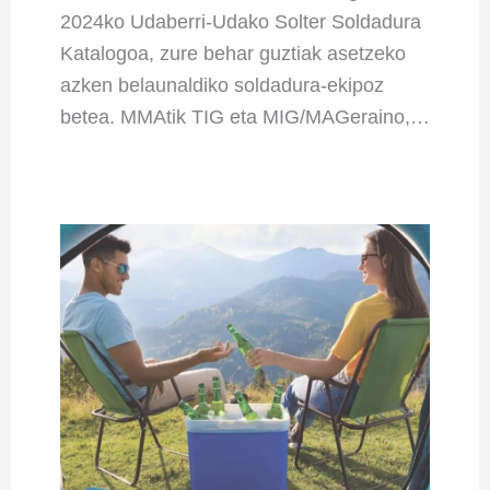
2024ko Udaberri-Udako Solter Soldadura
Katalogoa, zure behar guztiak asetzeko
azken belaunaldiko soldadura-ekipoz
betea. MMAtik TIG eta MIG/MAGeraino,…