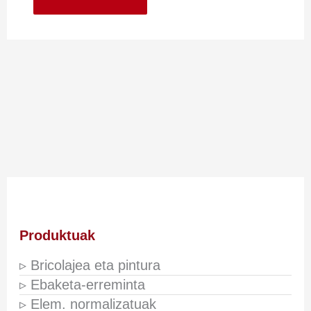
Produktuak
▹ Bricolajea eta pintura
▹ Ebaketa-erreminta
▹ Elem. normalizatuak