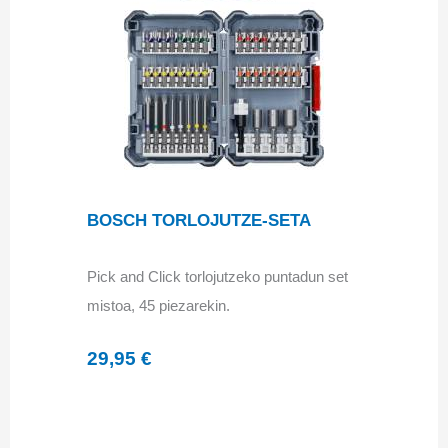
BOSCH TORLOJUTZE-SETA
Pick and Click torlojutzeko puntadun set
mistoa, 45 piezarekin.
29,95 €