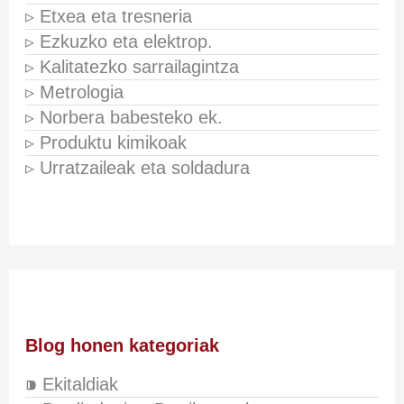
▹ Etxea eta tresneria
▹ Ezkuzko eta elektrop.
▹ Kalitatezko sarrailagintza
▹ Metrologia
▹ Norbera babesteko ek.
▹ Produktu kimikoak
▹ Urratzaileak eta soldadura
Blog honen kategoriak
⁍ Ekitaldiak