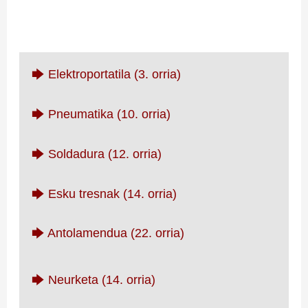
🡆 Elektroportatila (3. orria)
🡆 Pneumatika (10. orria)
🡆 Soldadura (12. orria)
🡆 Esku tresnak (14. orria)
🡆 Antolamendua (22. orria)
🡆 Neurketa (14. orria)