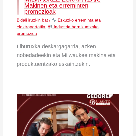
Makinen eta erreminten
promozioak
Bidali iruzkin bat
/
Ezkuzko erreminta eta
elektroportatila
,
Industria hornikuntzako
promozioa
Liburuxka deskargagarria, azken
nobedadeekin eta Milwaukee makina eta
produktuentzako eskaintzekin.