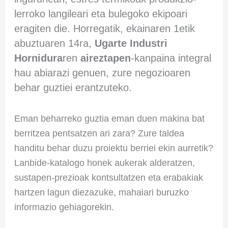
lerroko langileari eta bulegoko ekipoari
eragiten die. Horregatik, ekainaren 1etik
abuztuaren 14ra,
Ugarte Industri
Hornidura
ren
aireztapen
-kanpaina integral
hau abiarazi genuen, zure negozioaren
behar guztiei erantzuteko.
Eman beharreko guztia eman duen makina bat
berritzea pentsatzen ari zara? Zure taldea
handitu behar duzu proiektu berriei ekin aurretik?
Lanbide-katalogo honek aukerak alderatzen,
sustapen-prezioak kontsultatzen eta erabakiak
hartzen lagun diezazuke, mahaiari buruzko
informazio gehiagorekin.