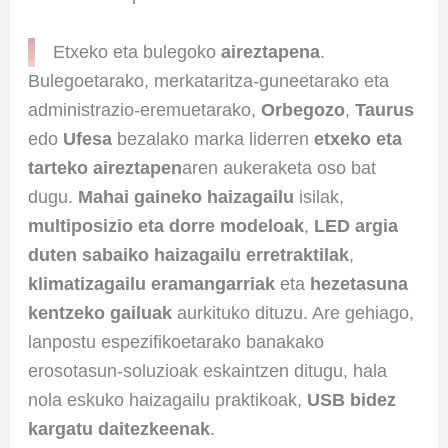
Etxeko eta bulegoko
aireztapena
.
Bulegoetarako, merkataritza-guneetarako eta
administrazio-eremuetarako,
Orbegozo
,
Taurus
edo
Ufesa
bezalako marka liderren
etxeko eta
tarteko aireztapen
aren aukeraketa oso bat
dugu.
Mahai gaineko haizagailu
isilak,
multiposizio eta dorre modeloak
,
LED argia
duten sabaiko haizagailu erretraktilak
,
klimatizagailu eramangarriak
eta
hezetasuna
kentzeko gailuak
aurkituko dituzu. Are gehiago,
lanpostu espezifikoetarako banakako
erosotasun-soluzioak eskaintzen ditugu, hala
nola eskuko haizagailu praktikoak,
USB bidez
kargatu daitezkeenak
.