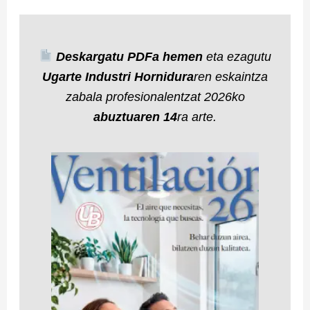
Deskargatu PDFa hemen
eta ezagutu
Ugarte Industri Hornidura
ren eskaintza
zabala profesionalentzat 2026ko
abuztuaren 14
ra arte.