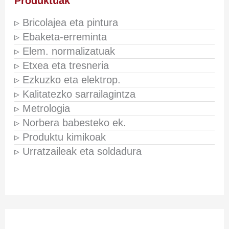
Produktuak
▹ Bricolajea eta pintura
▹ Ebaketa-erreminta
▹ Elem. normalizatuak
▹ Etxea eta tresneria
▹ Ezkuzko eta elektrop.
▹ Kalitatezko sarrailagintza
▹ Metrologia
▹ Norbera babesteko ek.
▹ Produktu kimikoak
▹ Urratzaileak eta soldadura