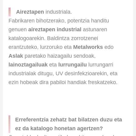
Aireztapen
industriala.
Fabrikaren bihotzerako, potentzia handitu
genuen
aireztapen industrial
astunaren
katalogoarekin. Baldintza zorrotzenei
erantzuteko, lurzoruko eta
Metalworks
edo
Aslak
paretako haizagailu sendoak,
lainoztagailuak
eta
lurrungailu
lurrungarri
industrialak ditugu, UV desinfekzioarekin, eta
ezin hobeak dira pabiloi handiak freskatzeko.
Erreferentzia zehatz bat bilatzen duzu eta
ez da katalogo honetan agertzen?