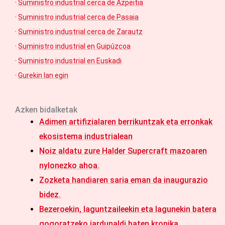
·
Suministro industrial cerca de Azpeitia
·
Suministro industrial cerca de Pasaia
·
Suministro industrial cerca de Zarautz
·
Suministro industrial en Guipúzcoa
·
Suministro industrial en Euskadi
·
Gurekin lan egin
Azken bidalketak
Adimen artifizialaren berrikuntzak eta erronkak
ekosistema industrialean
Noiz aldatu zure Halder Supercraft mazoaren
nylonezko ahoa.
Zozketa handiaren saria eman da inaugurazio
bidez.
Bezeroekin, laguntzaileekin eta lagunekin batera
gogoratzeko jardunaldi baten kronika.