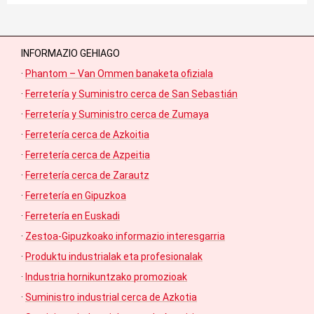
INFORMAZIO GEHIAGO
·
Phantom – Van Ommen banaketa ofiziala
·
Ferretería y Suministro cerca de San Sebastián
·
Ferretería y Suministro cerca de Zumaya
·
Ferretería cerca de Azkoitia
·
Ferretería cerca de Azpeitia
·
Ferretería cerca de Zarautz
·
Ferretería en Gipuzkoa
·
Ferretería en Euskadi
·
Zestoa-Gipuzkoako informazio interesgarria
·
Produktu industrialak eta profesionalak
·
Industria hornikuntzako promozioak
·
Suministro industrial cerca de Azkotia