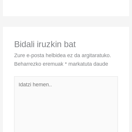
Bidali iruzkin bat
Zure e-posta helbidea ez da argitaratuko.
Beharrezko eremuak
*
markatuta daude
Idatzi
hemen..