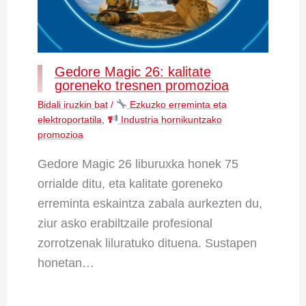
Gedore Magic 26: kalitate
goreneko tresnen promozioa
Bidali iruzkin bat
/
Ezkuzko erreminta eta
elektroportatila
,
Industria hornikuntzako
promozioa
Gedore Magic 26 liburuxka honek 75
orrialde ditu, eta kalitate goreneko
erreminta eskaintza zabala aurkezten du,
ziur asko erabiltzaile profesional
zorrotzenak liluratuko dituena. Sustapen
honetan…