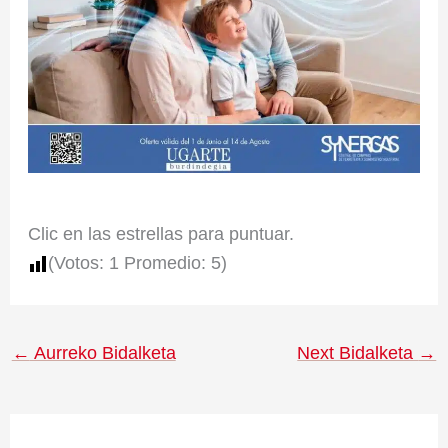
Clic en las estrellas para puntuar.
(Votos:
1
Promedio:
5
)
←
Aurreko Bidalketa
Next Bidalketa
→