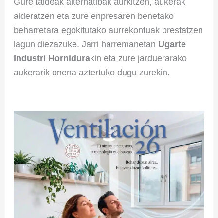
Gure taldeak alternatibak aurkitzen, aukerak
alderatzen eta zure enpresaren benetako
beharretara egokitutako aurrekontuak prestatzen
lagun diezazuke. Jarri harremanetan
Ugarte
Industri Hornidura
kin eta zure jarduerarako
aukerarik onena aztertuko dugu zurekin.