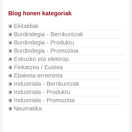
Blog honen kategoriak
⁍ Ekitaldiak
⁍ Burdindegia - Berrikuntzak
⁍ Burdindegia - Produktu
⁍ Burdindegia - Promozioa
⁍ Eskuzko eta elektrop.
⁍ Finkatzea / Eustea
⁍ Ebaketa-erreminta
⁍ Industriala - Berrikuntzak
⁍ Industriala - Produktu
⁍ Industriala - Promozioa
⁍ Neumatika