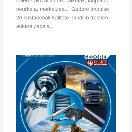
tailerrerako altzariak, aliketak, lanparak,
neurketa, markatzea… Gedore Impulse
26 sustapenak kalitate handiko tresnen
aukera zabala…