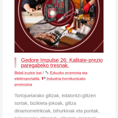
Gedore Impulse 26: Kalitate-prezio
paregabeko tresnak.
Bidali iruzkin bat
/
Ezkuzko erreminta eta
elektroportatila
,
Industria hornikuntzako
promozioa
Torlojuetarako giltzak, edalontzi-giltzen
sortak, bizikleta-jokoak, giltza
dinamometrikoak, bihurkinak eta puntak,