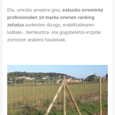
Eta, urrezko amaiera gisa,
eskuzko erreminta
profesionalen 10 marka onenen ranking
zehatza
aurkezten dizugu, erabiltzailearen
kalitate-, berrikuntza- eta gogobetetze-irizpide
zorrotzen arabera hautatuak.