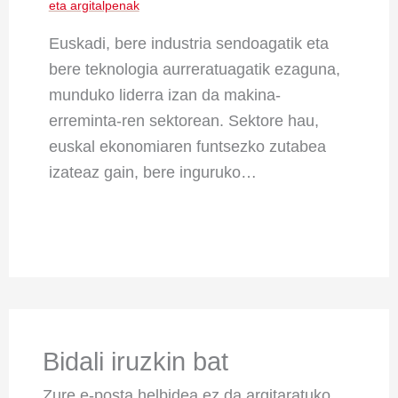
eta argitalpenak
Euskadi, bere industria sendoagatik eta
bere teknologia aurreratuagatik ezaguna,
munduko liderra izan da makina-
erreminta-ren sektorean. Sektore hau,
euskal ekonomiaren funtsezko zutabea
izateaz gain, bere inguruko…
Bidali iruzkin bat
Zure e-posta helbidea ez da argitaratuko.