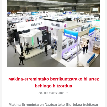
Makina-erremintako berrikuntzarako bi urtez
behingo hitzordua
2024ko maiatz-aren 7a
Makina-Erremintaren Nazioarteko Biurtekoa irekitzear