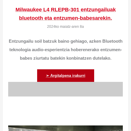
Milwaukee L4 RLEPB-301 entzungailuak
bluetooth eta entzumen-babesarekin.
2024ko maiatz-aren 8a
Entzungailu soil batzuk baino gehiago, azken Bluetooth
teknologia audio-esperientzia hoberenerako entzumen-
babes ziurtatu batekin konbinatzen dutelako.
➢ Argitalpena irakurri