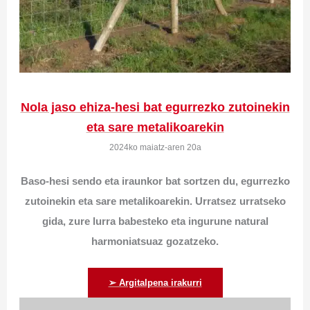
Nola jaso ehiza-hesi bat egurrezko zutoinekin
eta sare metalikoarekin
2024ko maiatz-aren 20a
Baso-hesi sendo eta iraunkor bat sortzen du, egurrezko
zutoinekin eta sare metalikoarekin. Urratsez urratseko
gida, zure lurra babesteko eta ingurune natural
harmoniatsuaz gozatzeko.
➢ Argitalpena irakurri