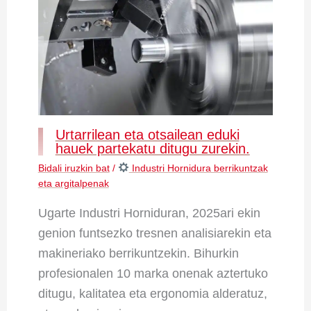
Urtarrilean eta otsailean eduki
hauek partekatu ditugu zurekin.
Bidali iruzkin bat
/
Industri Hornidura berrikuntzak
eta argitalpenak
Ugarte Industri Horniduran, 2025ari ekin
genion funtsezko tresnen analisiarekin eta
makineriako berrikuntzekin. Bihurkin
profesionalen 10 marka onenak aztertuko
ditugu, kalitatea eta ergonomia alderatuz,