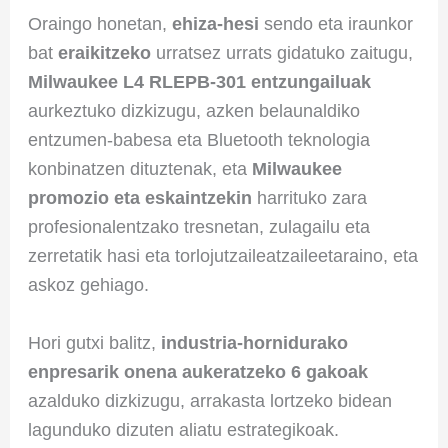
Oraingo honetan,
ehiza-hesi
sendo eta iraunkor
bat
eraikitzeko
urratsez urrats gidatuko zaitugu,
Milwaukee L4 RLEPB-301 entzungailuak
aurkeztuko dizkizugu, azken belaunaldiko
entzumen-babesa eta Bluetooth teknologia
konbinatzen dituztenak, eta
Milwaukee
promozio eta eskaintzekin
harrituko zara
profesionalentzako tresnetan, zulagailu eta
zerretatik hasi eta torlojutzaileatzaileetaraino, eta
askoz gehiago.
Hori gutxi balitz,
industria-hornidurako
enpresarik onena aukeratzeko 6 gakoak
azalduko dizkizugu, arrakasta lortzeko bidean
lagunduko dizuten aliatu estrategikoak.