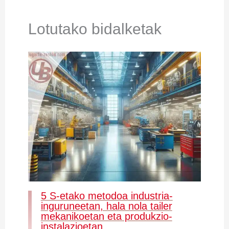
Lotutako bidalketak
5 S-etako metodoa industria-
inguruneetan, hala nola tailer
mekanikoetan eta produkzio-
instalazioetan.