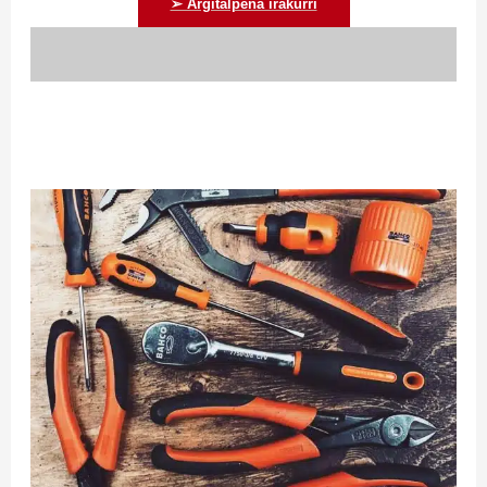
➢ Argitalpena irakurri