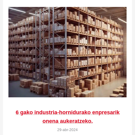
6 gako industria-hornidurako enpresarik
onena aukeratzeko.
29-abr-2024