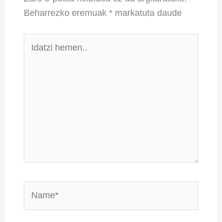
Beharrezko eremuak
*
markatuta daude
Idatzi
hemen..
Name*