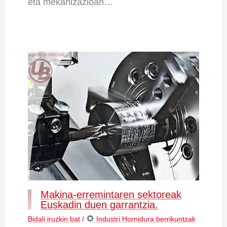
eta mekanizazioan…
Makina-erremintaren sektoreak
Euskadin duen garrantzia.
Bidali iruzkin bat
/
Industri Hornidura berrikuntzak