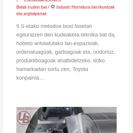
Bidali iruzkin bat
/
Industri Hornidura berrikuntzak
eta argitalpenak
5 S-etako metodoa bost fasetan
egituratzen den kudeaketa-teknika bat da,
hobeto antolatutako lan-espazioak,
ordenatuagoak, garbiagoak eta, ondorioz,
produktiboagoak ahalbidetzeko. 60ko
hamarkadan sortu zen, Toyota
konpainia…