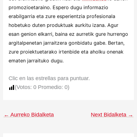
promozioetaraino. Espero dugu informazio
erabilgarria eta zure esperientzia profesionala
hobetuko duten produktuak aurkitu izana. Agur
esan genion elkarri, baina ez aurretik gure hurrengo
argitalpenetan jarraitzera gonbidatu gabe. Bertan,
zure proiektuetarako irtenbide eta aholku onenak
ematen jarraituko dugu.
Clic en las estrellas para puntuar.
(Votos:
0
Promedio:
0
)
←
Aurreko Bidalketa
Next Bidalketa
→