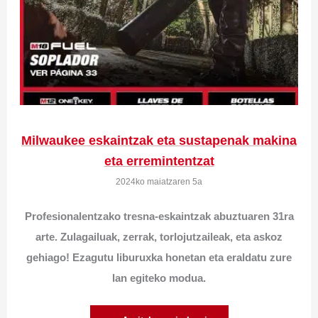
Milwaukee eskaintzak eta sustapenak makina
eta erremintentzat
2024ko maiatzaren 5a
Profesionalentzako tresna-eskaintzak abuztuaren 31ra
arte. Zulagailuak, zerrak, torlojutzaileak, eta askoz
gehiago! Ezagutu liburuxka honetan eta eraldatu zure
lan egiteko modua.