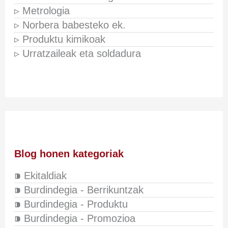
▹ Metrologia
▹ Norbera babesteko ek.
▹ Produktu kimikoak
▹ Urratzaileak eta soldadura
Blog honen kategoriak
⁍ Ekitaldiak
⁍ Burdindegia - Berrikuntzak
⁍ Burdindegia - Produktu
⁍ Burdindegia - Promozioa