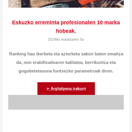
Eskuzko erreminta profesionalen 10 marka
hobeak.
2024ko maiatzaren 5a
Ranking hau ikerketa eta azterketa sakon baten emaitza
da, non erabiltzailearen kalitatea, berrikuntza eta
gogobetetasuna funtsezko parametroak diren.
➢ Argitalpena irakurri