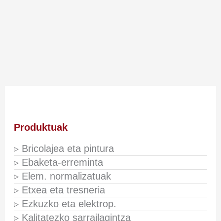
Produktuak
▹ Bricolajea eta pintura
▹ Ebaketa-erreminta
▹ Elem. normalizatuak
▹ Etxea eta tresneria
▹ Ezkuzko eta elektrop.
▹ Kalitatezko sarrailagintza