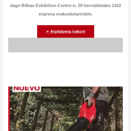
dago Bilbao Exhibition Centre-n, 29 herrialdetako 1422
enpresa erakusketarirekin.
➢ Argitalpena irakurri