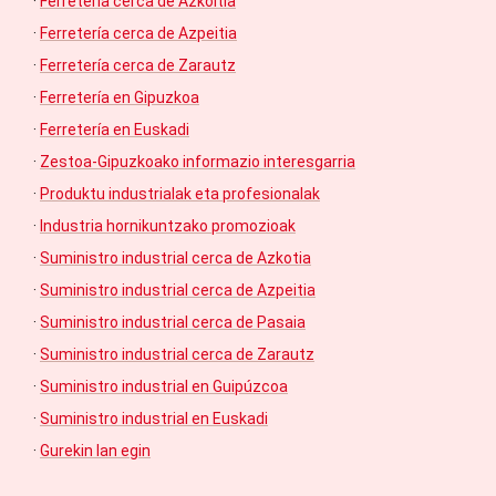
·
Ferretería cerca de Azkoitia
·
Ferretería cerca de Azpeitia
·
Ferretería cerca de Zarautz
·
Ferretería en Gipuzkoa
·
Ferretería en Euskadi
·
Zestoa-Gipuzkoako informazio interesgarria
·
Produktu industrialak eta profesionalak
·
Industria hornikuntzako promozioak
·
Suministro industrial cerca de Azkotia
·
Suministro industrial cerca de Azpeitia
·
Suministro industrial cerca de Pasaia
·
Suministro industrial cerca de Zarautz
·
Suministro industrial en Guipúzcoa
·
Suministro industrial en Euskadi
·
Gurekin lan egin