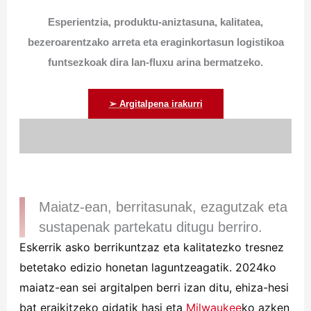
Esperientzia, produktu-aniztasuna, kalitatea,
bezeroarentzako arreta eta eraginkortasun logistikoa
funtsezkoak dira lan-fluxu arina bermatzeko.
➢ Argitalpena irakurri
Maiatz-ean, berritasunak, ezagutzak eta
sustapenak partekatu ditugu berriro.
Eskerrik asko berrikuntzaz eta kalitatezko tresnez
betetako edizio honetan laguntzeagatik. 2024ko
maiatz-ean sei argitalpen berri izan ditu, ehiza-hesi
bat eraikitzeko gidatik hasi eta
Milwaukee
ko azken