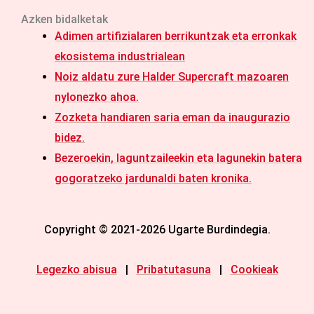
Azken bidalketak
Adimen artifizialaren berrikuntzak eta erronkak
ekosistema industrialean
Noiz aldatu zure Halder Supercraft mazoaren
nylonezko ahoa.
Zozketa handiaren saria eman da inaugurazio
bidez.
Bezeroekin, laguntzaileekin eta lagunekin batera
gogoratzeko jardunaldi baten kronika.
Copyright © 2021-2026 Ugarte Burdindegia.
Legezko abisua
|
Pribatutasuna
|
Cookieak