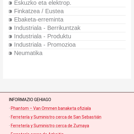
⁍ Eskuzko eta elektrop.
⁍ Finkatzea / Eustea
⁍ Ebaketa-erreminta
⁍ Industriala - Berrikuntzak
⁍ Industriala - Produktu
⁍ Industriala - Promozioa
⁍ Neumatika
INFORMAZIO GEHIAGO
·
Phantom – Van Ommen banaketa ofiziala
·
Ferretería y Suministro cerca de San Sebastián
·
Ferretería y Suministro cerca de Zumaya